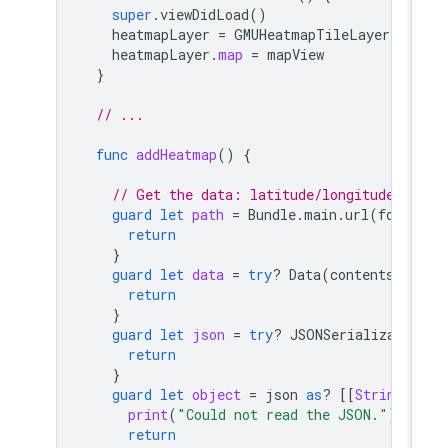
super
.
viewDidLoad
()
heatmapLayer
=
GMUHeatmapTileLayer
()
heatmapLayer
.
map
=
mapView
}
// ...
func
addHeatmap
()
{
// Get the data: latitude/longitude po
guard
let
path
=
Bundle
.
main
.
url
(
forRe
return
}
guard
let
data
=
try
?
Data
(
contentsOf
:
return
}
guard
let
json
=
try
?
JSONSerializatio
return
}
guard
let
object
=
json
as
?
[[
String
:
print
(
"Could not read the JSON."
)
return