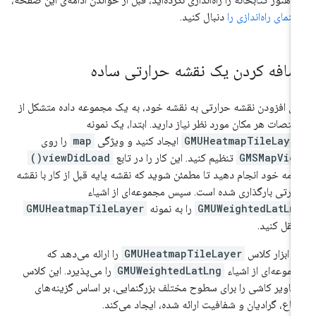
هنمای راه‌اندازی را
دنبال کنید.
ضافه کردن یک نقشه حرارتی ساده
ای افزودن نقشه حرارتی به نقشه خود، به یک مجموعه داده متشکل از
تصات هر مکان مورد نظر نیاز دارید. ابتدا، یک نمونه
GMUHeatmapTileLaye
ایجاد کنید و ویژگی
map
را روی
GMSMapVie
تنظیم کنید. این کار را در تابع
viewDidLoad()
نامه خود انجام دهید تا مطمئن شوید که نقشه پایه قبل از کار با نقشه
ارتی بارگذاری شده است. سپس مجموعه‌ای از اشیاء
GMUWeightedLatLn
را به نمونه
GMUHeatmapTileLayer
تقل کنید.
ن ابزار کلاس
GMUHeatmapTileLayer
را ارائه می‌دهد که
موعه‌ای از اشیاء
GMUWeightedLatLng
را می‌پذیرد. این کلاس
اویر کاشی را برای سطوح مختلف بزرگنمایی، بر اساس گزینه‌های
اع، گرادیان و شفافیت ارائه شده، ایجاد می‌کند.