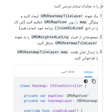
احل را با جزئیات بیشتر بررسی کنید:
یک نمونه
GMUHeatmapTileLayer
ایجاد کنید و
ویژگی
map
را روی
GMSMapView
تنظیم کنید (این کار
را در تابع
viewDidLoad()
برنامه خود انجام دهید).
مجموعه‌ای از اشیاء
GMUWeightedLatLng
را به نمونه
GMUHeatmapTileLayer
منتقل کنید.
با ارسال نمای نقشه،
GMUHeatmapTileLayer.map
را فراخوانی کنید.
سویفت
هدف-سی
class
Heatmap
:
UIViewController
{
private
var
mapView
:
GMSMapView
!
private
var
heatmapLayer
:
GMUHeatmapTile
override
func
viewDidLoad
()
{