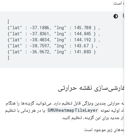
ده است:
[

{"lat" : -37.1886, "lng" : 145.708 } ,

{"lat" : -37.8361, "lng" : 144.845 } ,

{"lat" : -38.4034, "lng" : 144.192 } ,

{"lat" : -38.7597, "lng" : 143.67 } ,

{"lat" : -36.9672, "lng" : 141.083 }

فارشی‌سازی نقشه حرارتی
شه حرارتی چندین ویژگی قابل تنظیم دارد. می‌توانید گزینه‌ها را هنگام
جاد اولیه نمونه
GMUHeatmapTileLayer
یا در هر زمانی با تنظیم
دار جدید برای این گزینه، تنظیم کنید.
ینه‌های زیر موجود است: