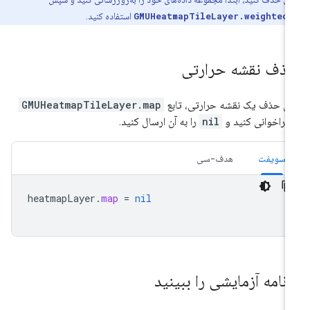
GMUHeatmapTileLayer.weighted
استفاده کنید.
ذف نقشه حرارتی
ای حذف یک نقشه حرارتی، تابع
GMUHeatmapTileLayer.map
 فراخوانی کنید و
nil
را به آن ارسال کنید.
سویفت
هدف-سی
heatmapLayer
.
map
=
nil
رنامه آزمایشی را ببینید