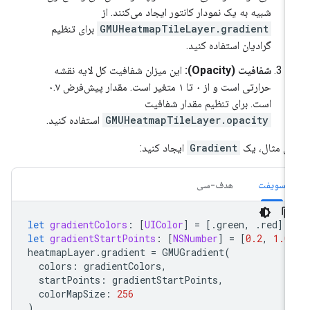
شبیه به یک نمودار کانتور ایجاد می‌کنند. از
GMUHeatmapTileLayer.gradient
برای تنظیم
گرادیان استفاده کنید.
شفافیت (Opacity):
این میزان شفافیت کل لایه نقشه
حرارتی است و از ۰ تا ۱ متغیر است. مقدار پیش‌فرض ۰.۷
است. برای تنظیم مقدار شفافیت
GMUHeatmapTileLayer.opacity
استفاده کنید.
ای مثال، یک
Gradient
ایجاد کنید:
سویفت
هدف-سی
let
gradientColors
:
[
UIColor
]
=
[.
green
,
.
red
]
let
gradientStartPoints
:
[
NSNumber
]
=
[
0.2
,
1.0
heatmapLayer
.
gradient
=
GMUGradient
(
colors
:
gradientColors
,
startPoints
:
gradientStartPoints
,
colorMapSize
:
256
)