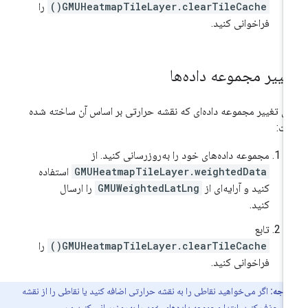
GMUHeatmapTileLayer.clearTileCache()
را
فراخوانی کنید.
غییر مجموعه داده‌ها
ای تغییر مجموعه داده‌ای که نقشه حرارتی بر اساس آن ساخته شده
ت:
مجموعه داده‌های خود را به‌روزرسانی کنید. از
GMUHeatmapTileLayer.weightedData
استفاده
کنید و آرایه‌ای از
GMUWeightedLatLng
را ارسال
کنید.
تابع
GMUHeatmapTileLayer.clearTileCache()
را
فراخوانی کنید.
توجه:
اگر می‌خواهید نقاطی را به نقشه حرارتی اضافه کنید یا نقاطی را از نقشه
ی حذف کنید، ابتدا مجموعه داده‌های خود را به‌روزرسانی کنید و سپس