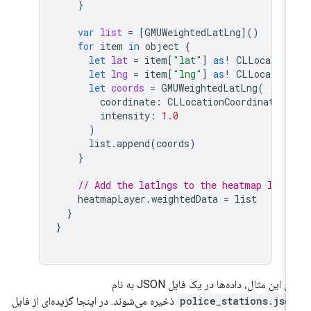
}
var
list
=
[
GMUWeightedLatLng
]()
for
item
in
object
{
let
lat
=
item
[
"lat"
]
as
!
CLLocation
let
lng
=
item
[
"lng"
]
as
!
CLLocation
let
coords
=
GMUWeightedLatLng
(
coordinate
:
CLLocationCoordinate2D
intensity
:
1.0
)
list
.
append
(
coords
)
}
// Add the latlngs to the heatmap laye
heatmapLayer
.
weightedData
=
list
}
}
ای این مثال، داده‌ها در یک فایل JSON به نام
police_stations.jso
ذخیره می‌شوند. در اینجا گزیده‌ای از فایل