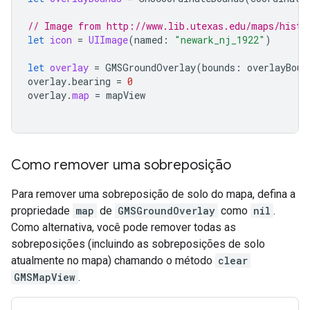
// Image from http://www.lib.utexas.edu/maps/histo
let
icon
=
UIImage
(
named
:
"newark_nj_1922"
)
let
overlay
=
GMSGroundOverlay
(
bounds
:
overlayBoun
overlay
.
bearing
=
0
overlay
.
map
=
mapView
Como remover uma sobreposição
Para remover uma sobreposição de solo do mapa, defina a
propriedade
map
de
GMSGroundOverlay
como
nil
.
Como alternativa, você pode remover todas as
sobreposições (incluindo as sobreposições de solo
atualmente no mapa) chamando o método
clear
GMSMapView
.