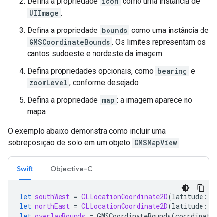
Defina a propriedade
icon
como uma instância de
UIImage
.
Defina a propriedade
bounds
como uma instância de
GMSCoordinateBounds
. Os limites representam os
cantos sudoeste e nordeste da imagem.
Defina propriedades opcionais, como
bearing
e
zoomLevel
, conforme desejado.
Defina a propriedade
map
: a imagem aparece no
mapa.
O exemplo abaixo demonstra como incluir uma
sobreposição de solo em um objeto
GMSMapView
.
Swift
Objective-C
let
southWest
=
CLLocationCoordinate2D
(
latitude
:
4
let
northEast
=
CLLocationCoordinate2D
(
latitude
:
4
let
overlayBounds
=
GMSCoordinateBounds
(
coordinate