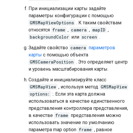
При инициализации карты задайте
параметры конфигурации с помощью
GMSMapViewOptions
. К таким свойствам
относятся
frame
,
camera
,
mapID
,
backgroundColor
или
screen
.
Задайте свойство
camera
параметров
карты
с помощью объекта
GMSCameraPosition
. Это определяет центр
и уровень масштабирования карты.
Создайте и инициализируйте класс
GMSMapView
, используя метод
GMSMapView
options:
:. Если эта карта должна
использоваться в качестве единственного
представления контроллера представления,
в качестве
frame
представления можно
использовать значение по умолчанию
параметра map option
frame
, равное