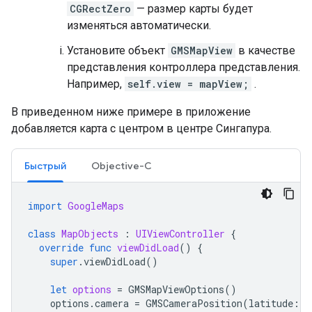
CGRectZero
— размер карты будет
изменяться автоматически.
Установите объект
GMSMapView
в качестве
представления контроллера представления.
Например,
self.view = mapView;
.
В приведенном ниже примере в приложение
добавляется карта с центром в центре Сингапура.
Быстрый
Objective-C
import
GoogleMaps
class
MapObjects
:
UIViewController
{
override
func
viewDidLoad
()
{
super
.
viewDidLoad
()
let
options
=
GMSMapViewOptions
()
options
.
camera
=
GMSCameraPosition
(
latitude
:
1