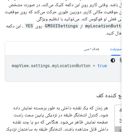
ال باشد. وقتی کاربر روی این دکمه کلیک می‌کند، در صورت مشخص
دن موقعیت مکانی کاربر، دوربین طوری حرکت می‌کند که روی موقعیت
انی فعلی او فوکوس کند. می‌توانید با تنظیم ویژگی
myLocationButto
از
GMSUISettings
روی
YES
، این دکمه
 فعال کنید.
سویفت
هدف-سی
mapView
.
settings
.
myLocationButton
=
true
مع کننده کف
هر زمان که یک نقشه داخلی به طور برجسته نمایش داده
شود، کنترل انتخابگر طبقه در نزدیکی پایین سمت راست
صفحه نمایش ظاهر می‌شود. هنگامی که دو یا چند نقشه
داخلی قابل مشاهده باشند، انتخابگر طبقه به ساختمان نزدیک