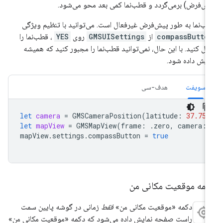
ش‌فرض) برمی‌گردد و قطب‌نما کمی بعد محو می‌شود.
ب‌نما به طور پیش‌فرض غیرفعال است. می‌توانید با تنظیم ویژگی
compassButto
از
GMSUISettings
روی
YES
، قطب‌نما را
ال کنید. با این حال، نمی‌توانید قطب‌نما را مجبور کنید که همیشه
ایش داده شود.
سویفت
هدف-سی
let
camera
=
GMSCameraPosition
(
latitude
:
37.757
let
mapView
=
GMSMapView
(
frame
:
.
zero
,
camera
:
mapView
.
settings
.
compassButton
=
true
کمه موقعیت مکانی من
دکمه «موقعیت مکانی من»
فقط
زمانی در گوشه پایین سمت
راست صفحه نمایش داده می‌شود که دکمه «موقعیت مکانی من»