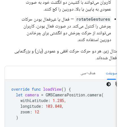
کاربران می‌توانند با کشیدن دو انگشت خود به صورت
عمودی به پایین یا بالا، دوربین را کج کنند.
rotateGestures
— فعال یا غیرفعال بودن حرکات
چرخش را کنترل می‌کند. در صورت فعال بودن، کاربران
می‌توانند از حرکت چرخش دو انگشتی برای چرخاندن
دوربین استفاده کنند.
 مثال زیر، هر دو حرکت حرکت افقی و عمودی (پان) و بزرگنمایی
رفعال شده‌اند.
سویفت
هدف-سی
override
func
loadView
()
{
let
camera
=
GMSCameraPosition
.
camera
(
withLatitude
:
1.285
,
longitude
:
103.848
,
zoom
:
12
)