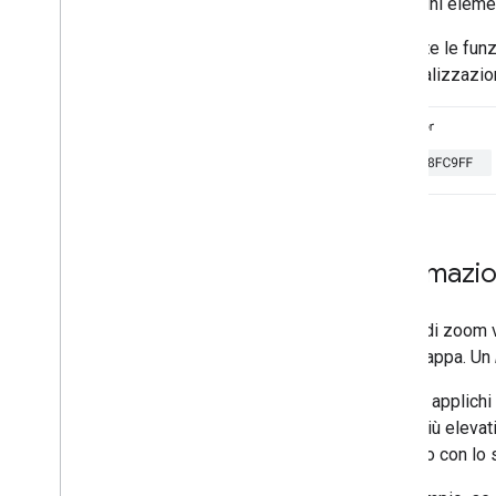
per alcuni elemen
mappa
Creare e utilizzare gli stili di
Non tutte le fun
mappa
personalizzazion
Esplorare la mappa di
anteprima e trovare le
funzionalità
Utilizzare JSON con gli stili di
mappa
Informazioni sulle modalità
e sui tipi di mappe
Testare gli aggiornamenti degli
stili di mappa
Informazio
Personalizzare i livelli di
zoom
Lavorare con le versioni degli
I livelli di zoom
stili di mappa
della mappa. Un
Che cosa puoi applicare come
stile su una mappa
Quando applichi u
Informazioni sull'ereditarietà e
zoom più elevati 
sulla gerarchia degli stili di
mappa
aggiunto con lo s
Gestire gli stili che si
sovrappongono