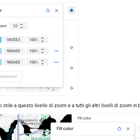
 stile a questo livello di zoom e a tutti gli altri livelli di zoom i