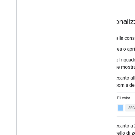
Personalizz
Nella cons
Crea o apr
Nel riquad
che mostra
Accanto al
zoom a des
Accanto a
livello di 