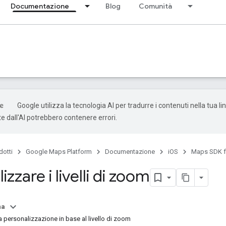
Documentazione
Blog
Comunità
Google utilizza la tecnologia AI per tradurre i contenuti nella tua li
e dall'AI potrebbero contenere errori.
dotti
Google Maps Platform
Documentazione
iOS
Maps SDK f
izzare i livelli di zoom
na
a personalizzazione in base al livello di zoom