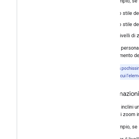
Ad esempio, se im
Modificare le impostazioni della
mappa
Lo stile de
Esempi e linee guida per lo stile
Lo stile de
Risoluzione dei problemi
Stile JSON
I livelli d
Stili basati sui dati per i set di dati
Quando personali
Stili basati sui dati per i confini
dell'elemento d
Interagire con la mappa
Nota
:pochissim
Videocamera e vista
zoom in cui l'elem
Controlli e gesti
Eventi
Informazioni 
Dati sulla posizione
Geocodifica inversa
Quando inclini un
livello di zoom 
Disegna sulla mappa
Indicatori
Ad esempio, se i
indicatori avanzati
Eventi e gesti dell'indicatore