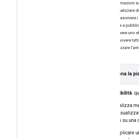
Tutorial
Informazioni su
Aggiungere una mappa con un
Personalizzare div
indicatore
Sovrascrivere i
Selezione del luogo attuale
Salva e pubblic
Rimuovere uno sti
Crea una mappa
Rimuovere tutti 
Aggiungere una mappa
Visualizzare l'ant
Configurare una mappa
Coordinate mappa e riquadri
Attività e altri punti d'interesse
Street View
Seleziona la pi
Avvia Google Maps
Personalizzare le mappe
Disponibilità
: q
Panoramica
Gestire gli ID mappa
Personalizza meg
Personalizzazione delle mappe
viene visualizza
basata su cloud
lo zoom su una d
Panoramica
Inizia
Puoi applicare u
Creare e utilizzare gli stili di