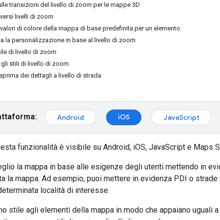
lle transizioni del livello di zoom per le mappe 3D
ersi livelli di zoom
 valori di colore della mappa di base predefinita per un elemento
a la personalizzazione in base al livello di zoom
le di livello di zoom
gli stili di livello di zoom
eprima dei dettagli a livello di strada
attaforma:
iOS
Android
JavaScript
uesta funzionalità è visibile su Android, iOS, JavaScript e Maps St
lio la mappa in base alle esigenze degli utenti mettendo in evide
ta la mappa. Ad esempio, puoi mettere in evidenza PDI o strade 
eterminata località di interesse.
no stile agli elementi della mappa in modo che appaiano uguali a t