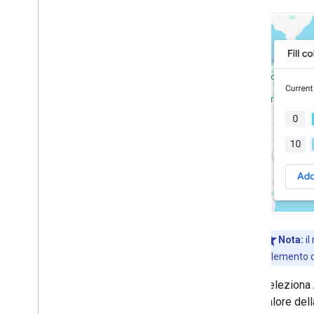
Nota:
il
l'elemento 
Seleziona
valore del