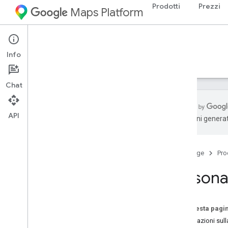
Prodotti
Prezzi
Maps Platform
iOS
Maps SDK for iOS
Info
Guide
Riferimento
Esempi
Risorse
Chat
API
traduzioni generat
Maps SDK for i
OS
Panoramica
Home page
Pro
Configurazione
Personal
Configura Maps SDK for i
OS
Configurare un progetto Xcode
Versioni
Su questa pagi
Informazioni sull