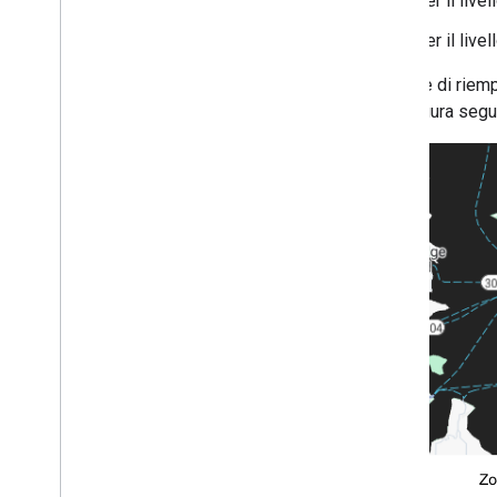
Per il live
Finestre informative
Per il live
Forme
Overlay del suolo
Il colore di rie
Livelli di riquadro
nella figura seg
Librerie open source
Libreria utilità
Combina raccolta