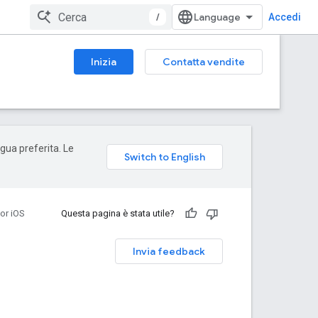
/
Accedi
Inizia
Contatta vendite
ngua preferita. Le
or iOS
Questa pagina è stata utile?
Invia feedback