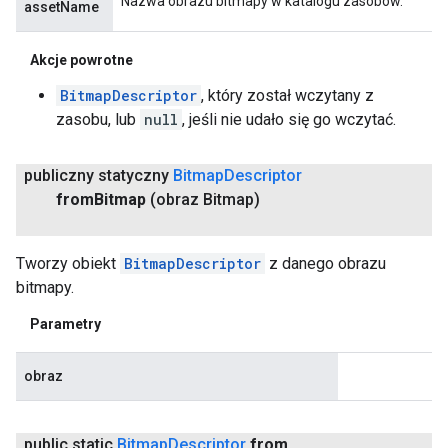
Nazwa obrazu bitmapy w katalogu zasobów.
assetName
Akcje powrotne
BitmapDescriptor
, który został wczytany z
zasobu, lub
null
, jeśli nie udało się go wczytać.
publiczny statyczny
Bitmap
Descriptor
from
Bitmap
(obraz Bitmap)
Tworzy obiekt
BitmapDescriptor
z danego obrazu
bitmapy.
Parametry
obraz
public static
Bitmap
Descriptor
from