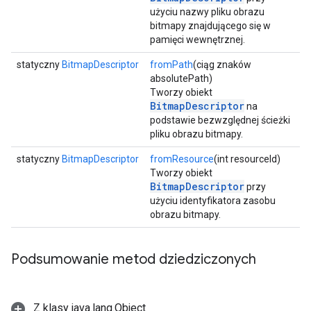
użyciu nazwy pliku obrazu
bitmapy znajdującego się w
pamięci wewnętrznej.
statyczny
BitmapDescriptor
fromPath
(ciąg znaków
absolutePath)
Tworzy obiekt
BitmapDescriptor
na
podstawie bezwzględnej ścieżki
pliku obrazu bitmapy.
statyczny
BitmapDescriptor
fromResource
(int resourceId)
Tworzy obiekt
BitmapDescriptor
przy
użyciu identyfikatora zasobu
obrazu bitmapy.
Podsumowanie metod dziedziczonych
Z klasy java.lang.Object