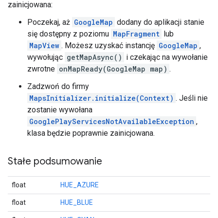
zainicjowana:
Poczekaj, aż
GoogleMap
dodany do aplikacji stanie
się dostępny z poziomu
MapFragment
lub
MapView
. Możesz uzyskać instancję
GoogleMap
,
wywołując
getMapAsync()
i czekając na wywołanie
zwrotne
onMapReady(GoogleMap map)
.
Zadzwoń do firmy
MapsInitializer.initialize(Context)
. Jeśli nie
zostanie wywołana
GooglePlayServicesNotAvailableException
,
klasa będzie poprawnie zainicjowana.
Stałe podsumowanie
float
HUE_AZURE
float
HUE_BLUE