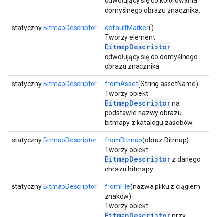
odwołujący się do kolorowania
domyślnego obrazu znacznika.
statyczny
BitmapDescriptor
defaultMarker
()
Tworzy element
BitmapDescriptor
odwołujący się do domyślnego
obrazu znacznika.
statyczny
BitmapDescriptor
fromAsset
(String assetName)
Tworzy obiekt
BitmapDescriptor
na
podstawie nazwy obrazu
bitmapy z katalogu zasobów.
statyczny
BitmapDescriptor
fromBitmap
(obraz Bitmap)
Tworzy obiekt
BitmapDescriptor
z danego
obrazu bitmapy.
statyczny
BitmapDescriptor
fromFile
(nazwa pliku z ciągiem
znaków)
Tworzy obiekt
BitmapDescriptor
przy