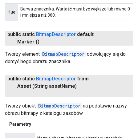
Barwa znacznika. Wartość musi być większa lub równa 0
Hue
i mniejsza niż 360.
public static
Bitmap
Descriptor
default
Marker
()
Tworzy element
BitmapDescriptor
odwołujący się do
domyślnego obrazu znacznika.
public static
Bitmap
Descriptor
from
Asset
(String asset
Name)
Tworzy obiekt
BitmapDescriptor
na podstawie nazwy
obrazu bitmapy z katalogu zasobów.
Parametry