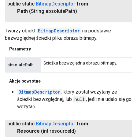
public static
Bitmap
Descriptor
from
Path
(String absolute
Path)
Tworzy obiekt
BitmapDescriptor
na podstawie
bezwzględnej ścieżki pliku obrazu bitmapy.
Parametry
Ścieżka bezwzględna obrazu bitmapy.
absolutePath
Akcje powrotne
BitmapDescriptor
, który został wczytany ze
ścieżki bezwzględnej, lub
null
, jeśli nie udało się go
wczytać.
public static
Bitmap
Descriptor
from
Resource
(int resource
Id)