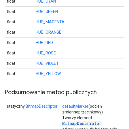
float
HUE_CYAN
float
HUE_GREEN
float
HUE_MAGENTA
float
HUE_ORANGE
float
HUE_RED
float
HUE_ROSE
float
HUE_VIOLET
float
HUE_YELLOW
Podsumowanie metod publicznych
statyczny
BitmapDescriptor
defaultMarker
(odcień
zmiennoprzecinkowy)
Tworzy element
BitmapDescriptor