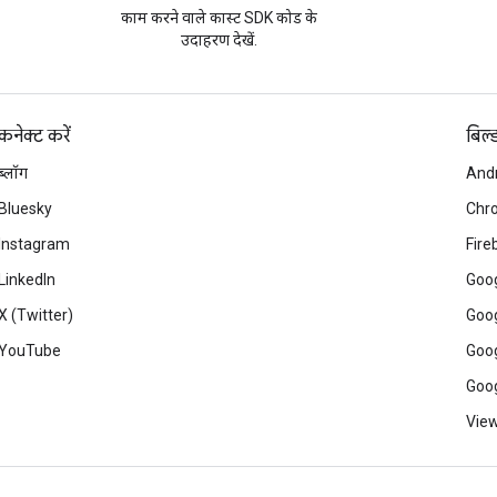
काम करने वाले कास्ट SDK कोड के
उदाहरण देखें.
कनेक्ट करें
बिल्
ब्लॉग
And
Bluesky
Chr
Instagram
Fire
LinkedIn
Goog
X (Twitter)
Goog
YouTube
Goog
Goog
View