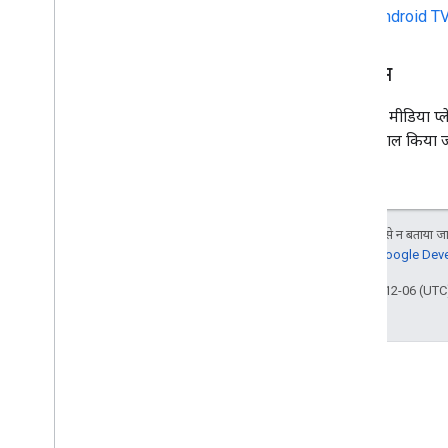
Android TV
लाइसेंस
वेब सेंडर, मीडिया प
का इस्तेमाल किया ज
जब तक कुछ अलग से न बताया जाए
जानकारी के लिए,
Google Devel
आखिरी बार 2022-12-06 (UTC)
स्टैक ओवरफ़्लो