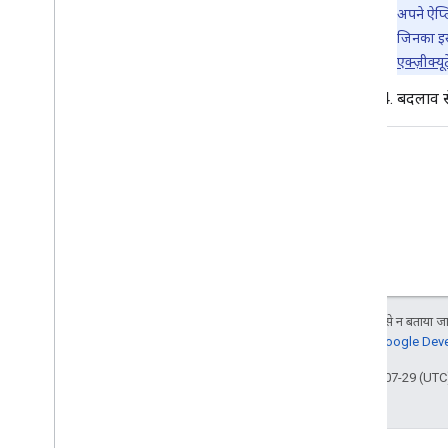
अपने ऐप्
जिनका इस्
एक्ज़ीक्य
बदलाव स
जब तक कुछ अलग से न बताया जाए
जानकारी के लिए,
Google Devel
आखिरी बार 2026-07-29 (UTC)