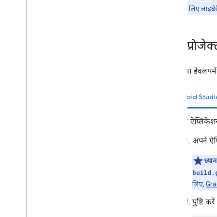
मीडिया
आईडीई के लिए लाइब्रेरी 
काम करने वाला मीडिया
मीडिया प्लेबैक संदेश
अपने प्रोजे
स्ट्रीमिंग प्रोटोकॉल
डिज़ाइन गाइड
यहां अपना डेवलपमें
उपयोगकर्ता अनुभव से जुड़े दिशा-निर्देश
डिज़ाइन चेकलिस्ट
Android Studi
टेस्ट केस
अपने ऐप्लिकेश
कास्ट ऐप्लिकेशन का परीक्षण किया जा रहा है
अपने ऐप्
डिवाइस
ऑडियो डिवाइस
ध्यान 
build.
लिए,
Grad
पुष्टि कर