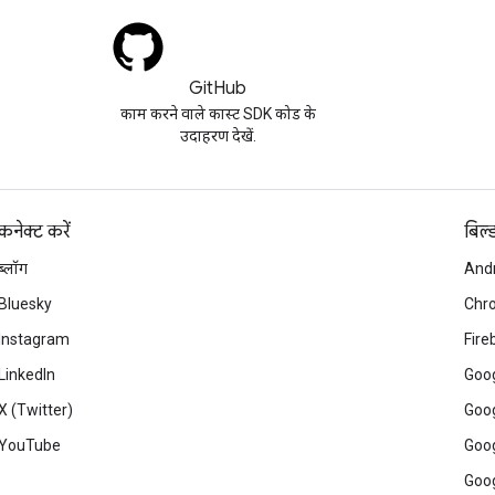
GitHub
काम करने वाले कास्ट SDK कोड के
उदाहरण देखें.
कनेक्ट करें
बिल्
ब्लॉग
And
Bluesky
Chr
Instagram
Fire
LinkedIn
Goog
X (Twitter)
Goog
YouTube
Goog
Goog