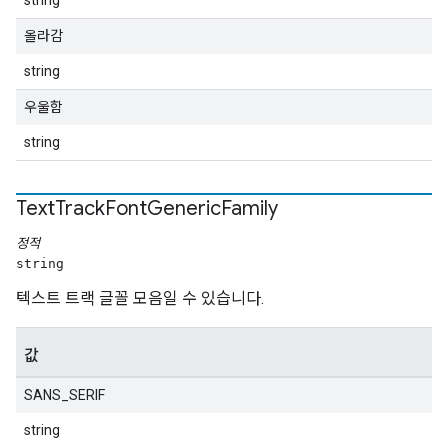
string
올라감
string
우울함
string
Text
Track
Font
Generic
Family
정적
string
텍스트 트랙 글꼴 모음일 수 있습니다.
값
SANS_SERIF
string