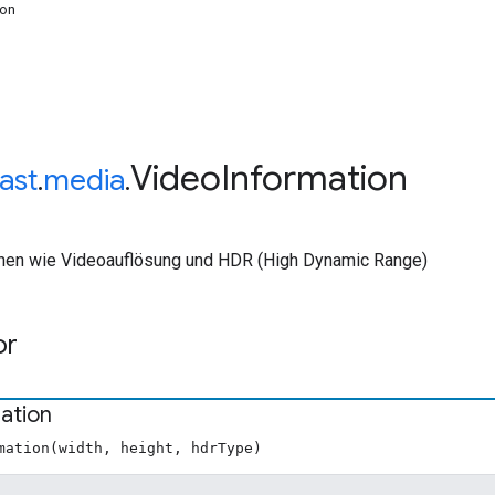
ion
Video
Information
ast
.
media
.
nen wie Videoauflösung und HDR (High Dynamic Range)
or
ation
mation(width, height, hdrType)