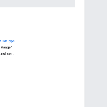
a.HdrType
c Range“
 null sein.