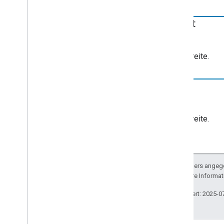
Benutzeraktionsstatus
VAST-Anzeigenanfrage
height
Videoinformationen
Zahl
Volume-Anfrage
chrome
.
cast
.
media
.
timeout
Videobreite.
Gesamtindex
width
Receiver-APIs
Web Receiver API
Zahl
Android TV Receiver API
Videobreite.
Sofern nicht anders angege
lizenziert. Weitere Informa
Zuletzt aktualisiert: 2025-0