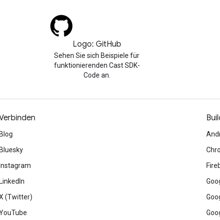
Logo: GitHub
Sehen Sie sich Beispiele für
funktionierenden Cast SDK-
Code an.
Verbinden
Buil
Blog
And
Bluesky
Chr
Instagram
Fire
LinkedIn
Goog
X (Twitter)
Goog
YouTube
Goog