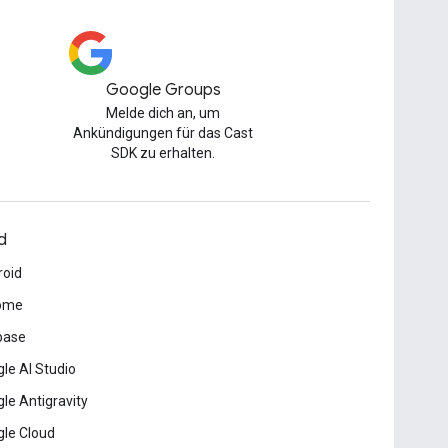
Google Groups
Melde dich an, um
Ankündigungen für das Cast
SDK zu erhalten.
d
roid
ome
base
le AI Studio
le Antigravity
le Cloud