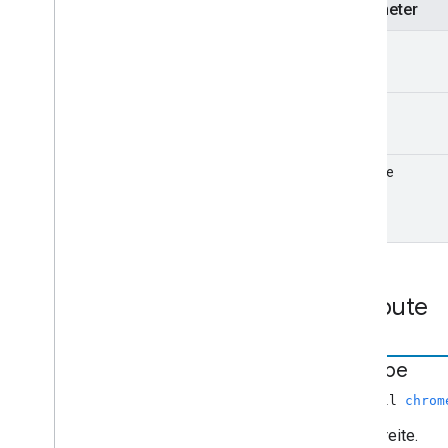
Media
Info
Parameter
Media
Metadata
width
Filmmedien-Metadaten
Musik-Track-Medien-Metadaten
Anfrage pausieren
height
Fotomedien-Metadaten
Play-Anfrage
Warteschlangendaten
hdrType
Queue
Insert
Items
Request
Queue
Item
Queue
Load
Request
Queue
Remove
Items
Request
Queue
Reorder
Items
Request
Attribute
Queue
Update
Items
Request
Seek
Request
Anfrage beenden
hdr
Type
Text-Track-Stil
non-null
chrom
Titel
TVShow
Media
Metadata
Videobreite.