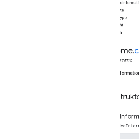
Web Sender API
VideoInformat
Übersicht
Attribute
Cast
.
Framework
hdrType
chrome
.
cast
height
chrome
.
cast
.
media
width
chrome
.
cast
.
media
Kapitelmedien-Metadaten von
chrome
.
c
Hörbüchern
Hörbuch
Container
Metadaten
CLASS
STATIC
Umbruch
Halteklammer
Videoinformatio
Umbruchstatus
Containermetadaten
Konstrukt
Anfragen-Info bearbeiten
Generic
Media
Metadata
Get
Status
Request
Video
Inform
Live
Seekable
Range
Anfrage laden
neu VideoInfor
Medien