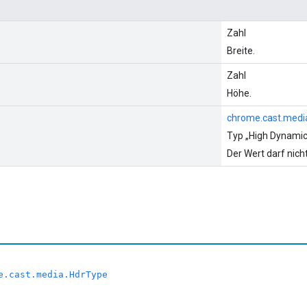
Zahl
Breite.
Zahl
Höhe.
chrome.cast.medi
Typ „High Dynami
Der Wert darf nicht
e.cast.media.HdrType