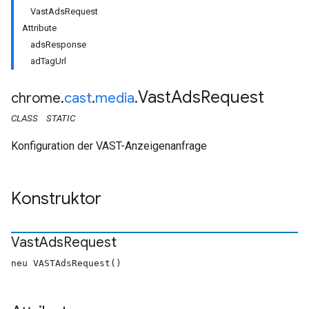
VastAdsRequest
Attribute
adsResponse
adTagUrl
Vast
Ads
Request
chrome
.
cast
.
media
.
CLASS
STATIC
Konfiguration der VAST-Anzeigenanfrage
Konstruktor
Vast
Ads
Request
neu VASTAdsRequest()