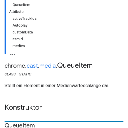
QueueItem
Attribute
activeTrackIds
Autoplay
customData
itemId
medien
Queue
Item
chrome
.
cast
.
media
.
CLASS
STATIC
Stellt ein Element in einer Medienwarteschlange dar.
Konstruktor
Queue
Item