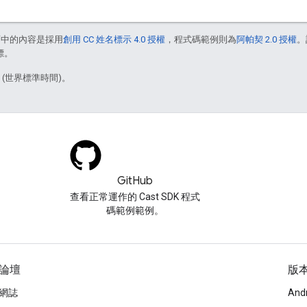
面中的內容是採用
創用 CC 姓名標示 4.0 授權
，程式碼範例則為
阿帕契 2.0 授權
。
標。
5 (世界標準時間)。
GitHub
查看正常運作的 Cast SDK 程式
碼範例範例。
論壇
版
網誌
And