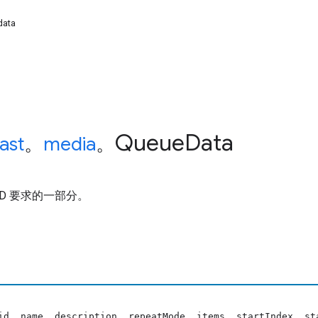
data
Queue
Data
ast
。
media
。
AD 要求的一部分。
id, name, description, repeatMode, items, startIndex, st