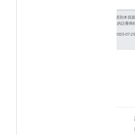
除非另有註明，否則本頁
和/或其關聯企業的註冊商
上次更新時間：2025-07-2
Stack Overflow
使用 google-cast 標記提出問
題。
產品資訊
Cast 開發人員控制台