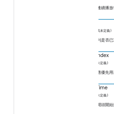
佇列的連續播放
重組
(布林值或未定義)
指出佇列是否已
start
Index
(數字或未定義)
佇列中應優先用
start
Time
(數字或未定義)
從內容開頭開始