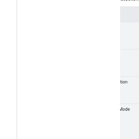
媒體資訊
Media
Metadata
參數
電影媒體中繼資料
Music
Track
Media
Media
Metadata
id
Pause
Request
Photo
Media
Metadata
Play
Request
Queue
Data
名稱
Queue
Insert
Items
Request
佇列項目
佇列載入要求
description
Queue
Remove
Items
Request
Queue
Reorder
Items
Request
Queue
Update
Items
Request
Seek
Request
repeatMode
Stop
Request
文字軌樣式
曲目
電視表演媒體中繼資料