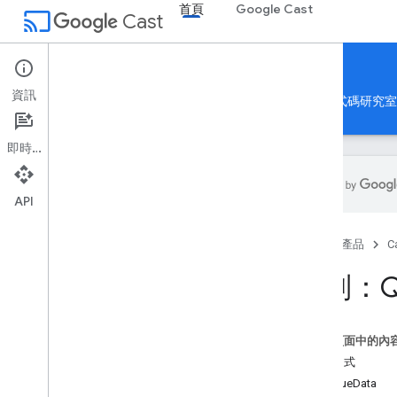
首頁
Google Cast
cast
Cast
首頁
資訊
首頁
指南
參考資料
應用程式範例
程式碼研究室
即時通訊
API
投放參考資料
首頁
產品
C
API 總覽
SDK 版本資訊
類別：Q
Web Receiver SDK 預覽網址
寄件者 API
這個頁面中的內
Android 匯款 API
建構函式
i
OS 傳送者 API
QueueData