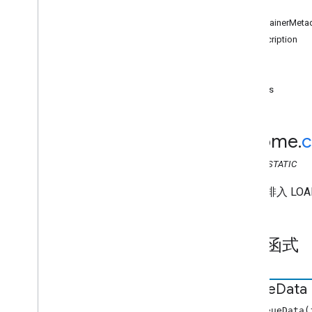
網路寄件者 API
屬性
總覽
containerMeta
cast
.
framework
description
chrome
.
cast
實體
chrome
.
cast
.
media
id
chrome
.
cast
.
media
items
Audiobook
Chapter
Media 中繼資
料
音訊容器中繼資料
chrome
.
c
斷行
廣告插播
CLASS
STATIC
中斷狀態
將資料排入 LO
Container
Metadata
編輯音軌資訊要求
一般媒體中繼資料
建構函式
Get
Status
Request
Live
Seekable
Range
載入要求
Queue
Data
媒體
new QueueData(