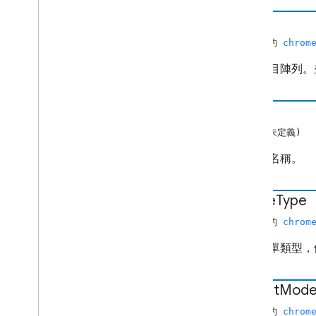
items
(非空值的
chrom
佇列項目陣列。
名稱
(字串或未定義)
佇列的名稱。
queue
Type
(非空值的
chrom
待播清單類型，
repeat
Mod
(非空值的
chrom