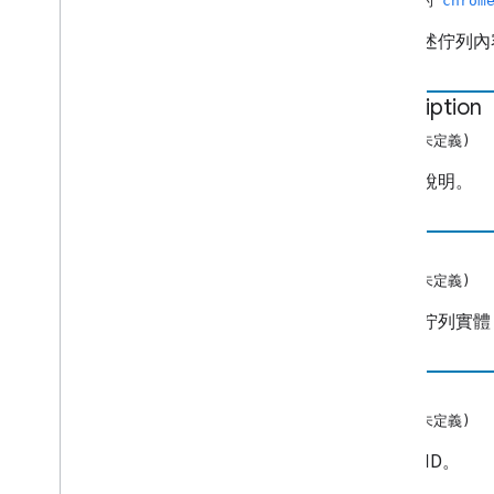
(非空值的
chrom
用來描述佇列內容
description
(字串或未定義)
佇列的說明。
實體
(字串或未定義)
選用的佇列實體 I
id
(字串或未定義)
佇列的 ID。