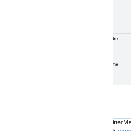
使用者動作狀態
items
Vast
Ads 要求
影片資訊
磁碟區要求
chrome
.
cast
.
media
.
timeout
所有索引
startIndex
接收器 API
Web Receiver API
startTime
Android TV 接收器 API
屬性
container
Me