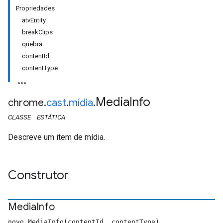
Propriedades
atvEntity
breakClips
quebra
contentId
contentType
Media
Info
chrome
.
cast
.
mídia
.
CLASSE
ESTÁTICA
Descreve um item de mídia.
Construtor
Media
Info
novo MediaInfo(contentId, contentType)