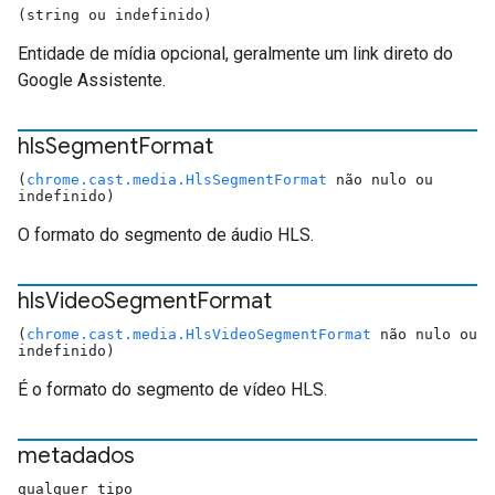
(string ou indefinido)
Entidade de mídia opcional, geralmente um link direto do
Google Assistente.
hls
Segment
Format
(
chrome.cast.media.HlsSegmentFormat
não nulo ou
indefinido)
O formato do segmento de áudio HLS.
hls
Video
Segment
Format
(
chrome.cast.media.HlsVideoSegmentFormat
não nulo ou
indefinido)
É o formato do segmento de vídeo HLS.
metadados
qualquer tipo