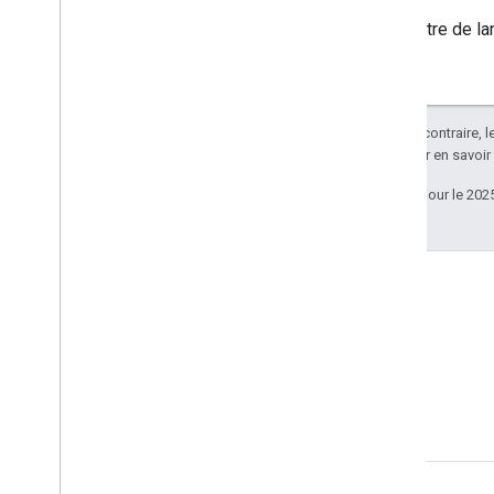
Paramètre de lan
Sauf indication contraire, 
Apache 2.0
. Pour en savoir
Dernière mise à jour le 202
Stack Overflow
Posez des questions sous la
balise google-cast.