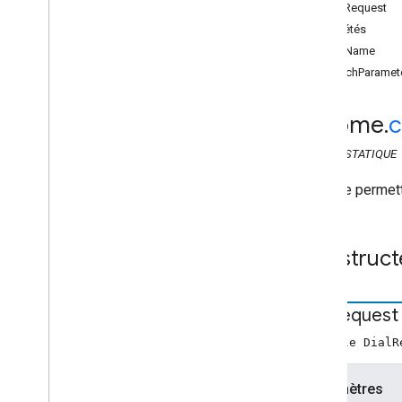
API Web Sender
DialRequest
Aperçu
Propriétés
Cast
.
framework
appName
chrome
.
cast
launchParamet
chrome
.
cast
Api
Config
chrome
.
c
Identifiants
Demande de numéro
CLASS
STATIQUE
Erreur
Requête permett
Image
Récepteur
Statut d'affichage du destinataire
Construct
Application expéditeur
Session
Session
Request
Dial
Request
Délai avant expiration
nouvelle DialR
Volume
chrome
.
cast
.
media
Paramètres
chrome
.
cast
.
media
.
timeout