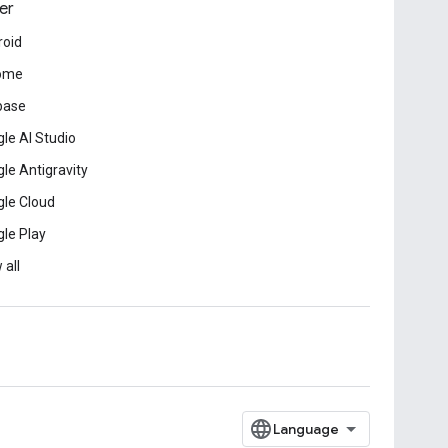
er
roid
ome
base
le AI Studio
le Antigravity
le Cloud
le Play
 all