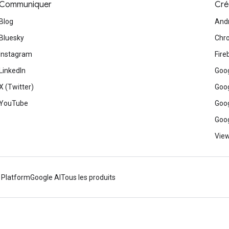
Communiquer
Cré
Blog
And
Bluesky
Chr
Instagram
Fire
LinkedIn
Goog
X (Twitter)
Goog
YouTube
Goog
Goog
View
 Platform
Google AI
Tous les produits