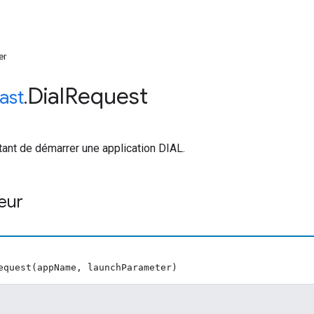
er
Dial
Request
ast
.
ant de démarrer une application DIAL.
eur
equest(appName, launchParameter)