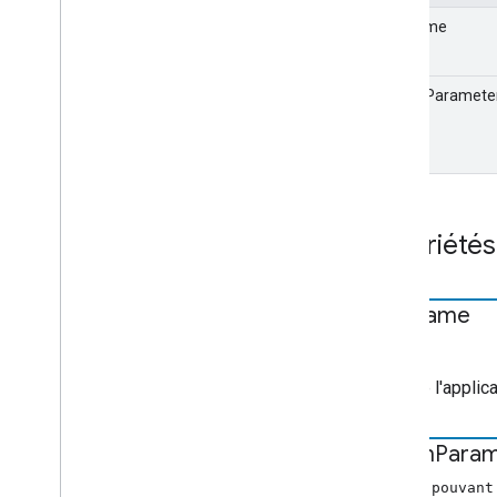
Index complet
appName
API Receiver
API Web Receiver
launchParamete
API Android TV Receiver
Propriétés
app
Name
chaîne
Nom de l'applica
launch
Param
chaîne pouvant