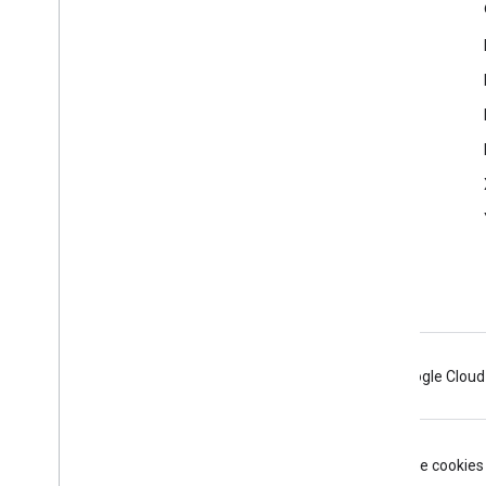
Infos produits
Console développeur Cast
Conditions d'utilisation
Notes de version
Android
Chrome
Firebase
Google Cloud
Conditions d'utilisation
Règles de confidentialité
Manage cookies