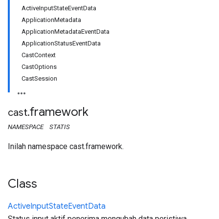
ActiveInputStateEventData
ApplicationMetadata
ApplicationMetadataEventData
ApplicationStatusEventData
CastContext
CastOptions
CastSession
framework
cast
.
NAMESPACE
STATIS
Inilah namespace cast.framework.
Class
Active
Input
State
Event
Data
Status input aktif penerima mengubah data peristiwa.