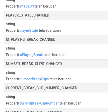
Properti
imageUrl
telah berubah.
PLAYER_STATE_CHANGED
string
Properti
playerState
telah berubah.
IS_PLAYING_BREAK_CHANGED
string
Properti
isPlayingBreak
telah berubah.
NUMBER_BREAK_CLIPS_CHANGED
string
Properti
numberBreakClips
telah berubah.
CURRENT_BREAK_CLIP_NUMBER_CHANGED
string
Properti
currentBreakClipNumber
telah berubah.