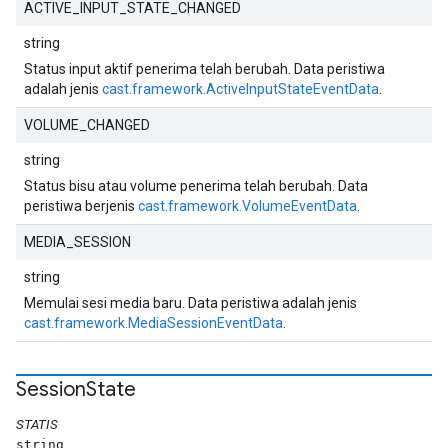
ACTIVE_INPUT_STATE_CHANGED
string
Status input aktif penerima telah berubah. Data peristiwa
adalah jenis
cast.framework.ActiveInputStateEventData
.
VOLUME_CHANGED
string
Status bisu atau volume penerima telah berubah. Data
peristiwa berjenis
cast.framework.VolumeEventData
.
MEDIA_SESSION
string
Memulai sesi media baru. Data peristiwa adalah jenis
cast.framework.MediaSessionEventData
.
Session
State
STATIS
string