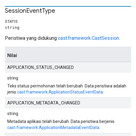
Session
Event
Type
STATIS
string
Peristiwa yang didukung
cast.framework.CastSession
.
Nilai
APPLICATION_STATUS_CHANGED
string
Teks status permohonan telah berubah. Data peristiwa adalah
jenis
cast.framework.ApplicationStatusEventData
.
APPLICATION_METADATA_CHANGED
string
Metadata aplikasi telah berubah. Data peristiwa berjenis
cast.framework.ApplicationMetadataEventData
.