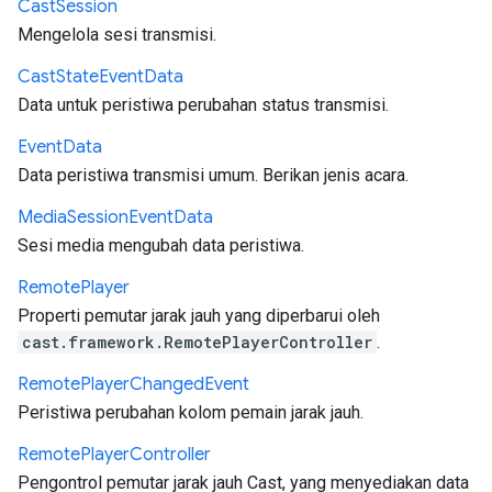
Cast
Session
Mengelola sesi transmisi.
Cast
State
Event
Data
Data untuk peristiwa perubahan status transmisi.
Event
Data
Data peristiwa transmisi umum. Berikan jenis acara.
Media
Session
Event
Data
Sesi media mengubah data peristiwa.
Remote
Player
Properti pemutar jarak jauh yang diperbarui oleh
cast.framework.RemotePlayerController
.
Remote
Player
Changed
Event
Peristiwa perubahan kolom pemain jarak jauh.
Remote
Player
Controller
Pengontrol pemutar jarak jauh Cast, yang menyediakan data