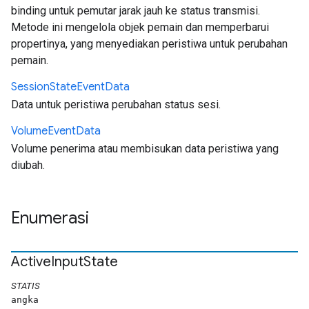
binding untuk pemutar jarak jauh ke status transmisi.
Metode ini mengelola objek pemain dan memperbarui
propertinya, yang menyediakan peristiwa untuk perubahan
pemain.
Session
State
Event
Data
Data untuk peristiwa perubahan status sesi.
Volume
Event
Data
Volume penerima atau membisukan data peristiwa yang
diubah.
Enumerasi
Active
Input
State
STATIS
angka