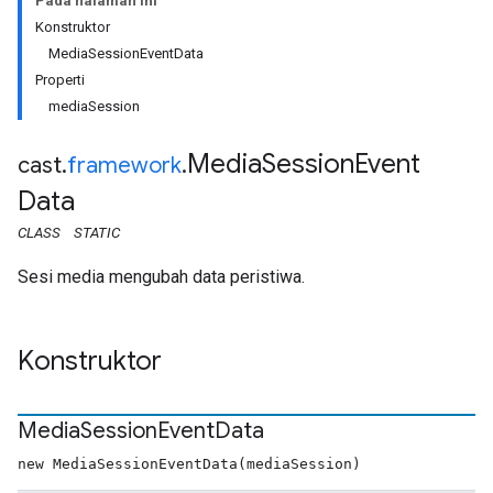
Pada halaman ini
Konstruktor
MediaSessionEventData
Properti
mediaSession
Media
Session
Event
cast
.
framework
.
Data
CLASS
STATIC
Sesi media mengubah data peristiwa.
Konstruktor
Media
Session
Event
Data
new MediaSessionEventData(mediaSession)