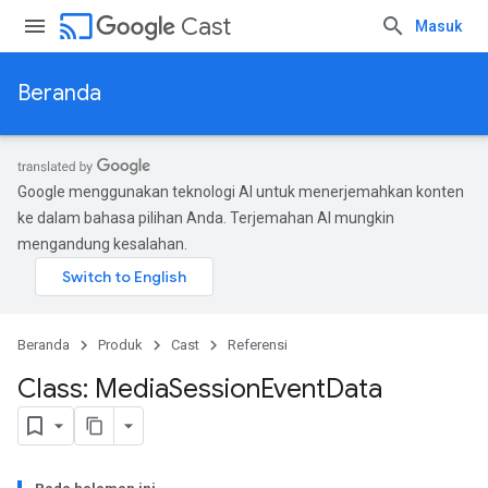
cast
Cast
Masuk
Beranda
Google menggunakan teknologi AI untuk menerjemahkan konten
ke dalam bahasa pilihan Anda. Terjemahan AI mungkin
mengandung kesalahan.
Beranda
Produk
Cast
Referensi
Class: Media
Session
Event
Data