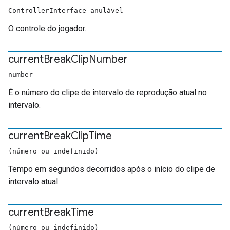
ControllerInterface anulável
O controle do jogador.
current
Break
Clip
Number
number
É o número do clipe de intervalo de reprodução atual no
intervalo.
current
Break
Clip
Time
(número ou indefinido)
Tempo em segundos decorridos após o início do clipe de
intervalo atual.
current
Break
Time
(número ou indefinido)