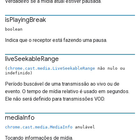
Verdadeiro se a mídia atual estiver pausada.
is
Playing
Break
boolean
Indica que o receptor está fazendo uma pausa.
live
Seekable
Range
(
chrome.cast.media.LiveSeekableRange
não nulo ou
indefinido)
Período buscável de uma transmissão ao vivo ou de
evento. O tempo de mídia relativo é usado em segundos.
Ele não será definido para transmissões VOD.
media
Info
chrome.cast.media.MediaInfo
anulável
Tocando informações de mídia.