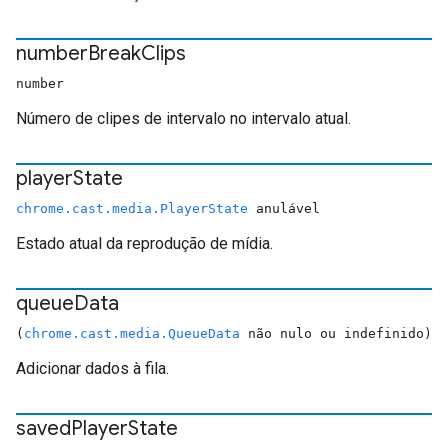
number
Break
Clips
number
Número de clipes de intervalo no intervalo atual.
player
State
chrome.cast.media.PlayerState
anulável
Estado atual da reprodução de mídia.
queue
Data
(
chrome.cast.media.QueueData
não nulo ou indefinido)
Adicionar dados à fila.
saved
Player
State