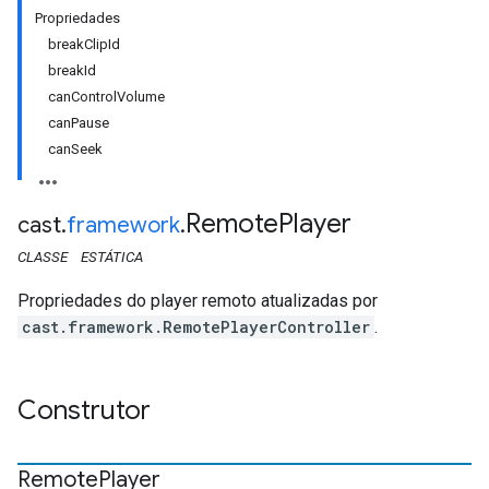
Propriedades
breakClipId
breakId
canControlVolume
canPause
canSeek
Remote
Player
cast
.
framework
.
CLASSE
ESTÁTICA
Propriedades do player remoto atualizadas por
cast.framework.RemotePlayerController
.
Construtor
Remote
Player