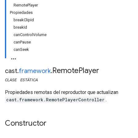
RemotePlayer
Propiedades
breakClipId
breakId
canControlVolume
canPause
canSeek
Remote
Player
cast
.
framework
.
CLASE
ESTÁTICA
Propiedades remotas del reproductor que actualizan
cast.framework.RemotePlayerController
.
Constructor