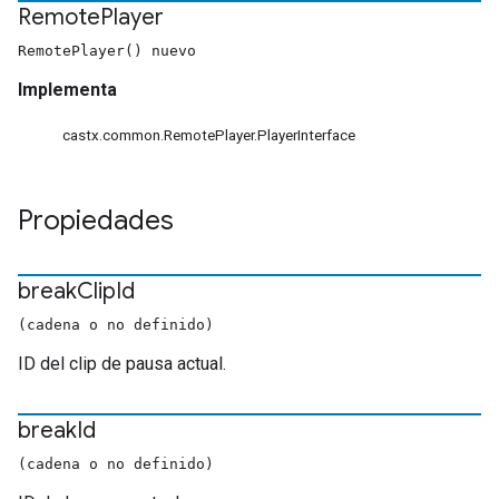
Remote
Player
RemotePlayer() nuevo
Implementa
castx.common.RemotePlayer.PlayerInterface
Propiedades
break
Clip
Id
(cadena o no definido)
ID del clip de pausa actual.
break
Id
(cadena o no definido)