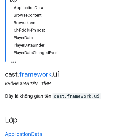
Lớp
ApplicationData
BrowseContent
BrowseItem
Chế độ kiểm soát
PlayerData
PlayerDataBinder
PlayerDataChangedEvent
ui
cast
.
framework
.
KHÔNG GIAN TÊN
TĨNH
Đây là không gian tên
cast.framework.ui
.
Lớp
Application
Data