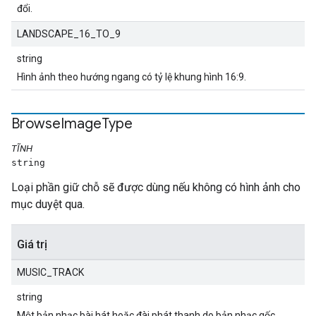
đổi.
LANDSCAPE_16_TO_9
string
Hình ảnh theo hướng ngang có tỷ lệ khung hình 16:9.
Browse
Image
Type
TĨNH
string
Loại phần giữ chỗ sẽ được dùng nếu không có hình ảnh cho
mục duyệt qua.
Giá trị
MUSIC_TRACK
string
Một bản nhạc bài hát hoặc đài phát thanh do bản nhạc gốc