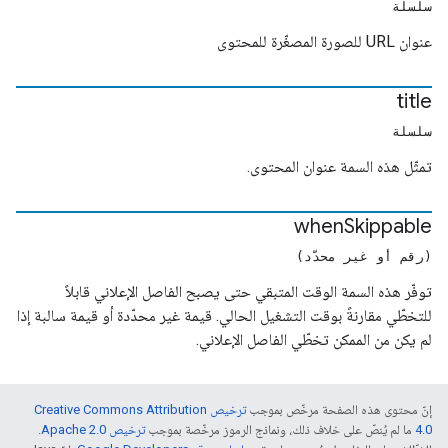
سلسلة
عنوان URL للصورة المصغّرة للمحتوى
title
سلسلة
تمثّل هذه السمة عنوان المحتوى.
when
Skippable
(رقم أو غير محدّد)
توفّر هذه السمة الوقت المتبقي حتى يصبح الفاصل الإعلاني قابلاً
للتخطّي مقارنةً بوقت التشغيل الحالي. قيمة غير محدّدة أو قيمة سالبة إذا
لم يكن من الممكن تخطّي الفاصل الإعلاني.
إنّ محتوى هذه الصفحة مرخّص بموجب
ترخيص Creative Commons Attribution
4.0‏
ما لم يُنصّ على خلاف ذلك، ونماذج الرموز مرخّصة بموجب
ترخيص Apache 2.0‏
.