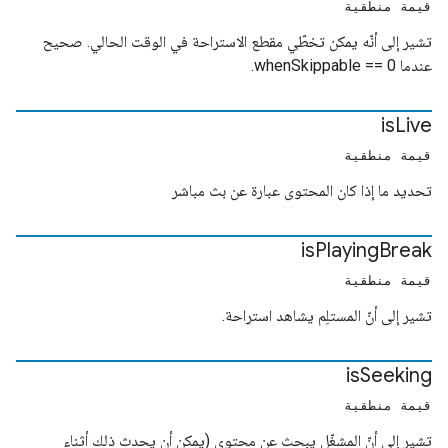
قيمة منطقية
تشير إلى أنّه يمكن تخطّي مقطع الاستراحة في الوقت الحالي. صحيح
عندما whenSkippable == 0.
is
Live
قيمة منطقية
تحديد ما إذا كان المحتوى عبارة عن بث مباشر
is
Playing
Break
قيمة منطقية
تشير إلى أنّ المستلِم يشاهد استراحة.
is
Seeking
قيمة منطقية
تشير إلى أنّ المشغّل يبحث عن محتوى (يمكن أن يحدث ذلك أثناء