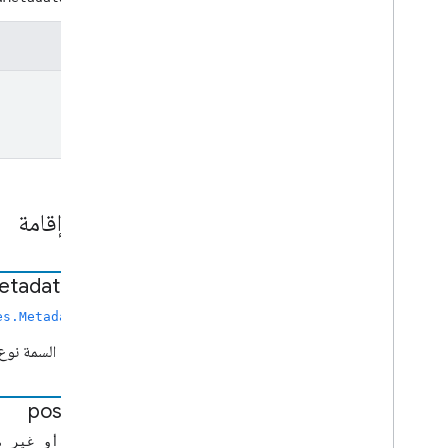
Content
Rating
بيانات الطلبات المخصصة
المَعلمة
عرض بيانات حالة الطلب
تعديل بيانات المقاطع الصوتية الصوتية
كتابة
تعديل بيانات طلب التتبع
بيانات الخطأ
حالة Extended
Media
استرجاع عناصر الطلب
بيانات التركيز:
أماكن إقامة
البيانات الوصفية للوسائط العامة
Get
Item
Info
Request
Data
الحصول على بيانات طلب الحالة
etadata
Type
صورة
معلومات العناصر
es.MetadataType
نطاق Live
Viewkable
تمثّل هذه السمة نوع 
تحميل بيانات التحميل
خيارات التحميل
poster
Url
تحميل البيانات
معلومات الوسائط
(سلسلة أو غير مح