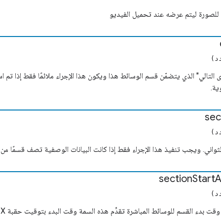
د)
 التالي" الذي يتضمّن قسم الوسائط هذا ويكون هذا الإجراء ملائمًا فقط إذا تم 
ية.
sec
د)
ثواني. ويجب تنفيذ هذا الإجراء فقط إذا كانت البيانات الوصفية تصف قسمًا م
section
Start
A
د)
ء القسم للوسائط المباشرة تقدِّم هذه السمة وقت البدء بتوقيت حقبة UNIX (بالثانية منذ حقبة Unix).