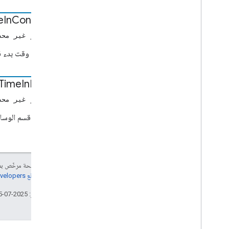
Seek
Request
Data
e
In
Container
نطاق البحث
حالة الجلسة
(رقم أو غير محد
تحديد بيانات اعتماد الطلب
تتم إزاحة وقت بدء ق
تحديد معدّل طلب التشغيل للتشغيل
بيانات طلب جلسة Store
Time
In
Media
بيانات استجابة الجلسة للمتجر
نمط تتبع النص
(رقم أو غير محد
الأغنية
وقت بدء قسم الوسائط
معلومات المسارات
Tv
Show
Media
Metadata
بيانات طلب المستخدم
حالة المستخدم
إنّ محتوى هذه الصفحة مرخّص 
طلب إعلانات Vast
مراجعة
سياسات موقع Google Developers‏
معلومات الفيديو
مستوى الصوت
تاريخ التعديل الأخير: 2025-07-25 (حسب التوقيت العالمي المتفَّق عليه)
بيانات طلبات الحجم
Cast
.
framework
.
stats