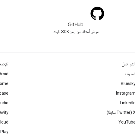
GitHub
عرض أمثلة عن رمز SDK للبث.
لتواصل
الإصد
لمدوّنة
roid
rome
Bluesk
ebase
Instagra
tudio
LinkedI
Twitter سابقًا)
avity
Cloud
YouTub
 Play