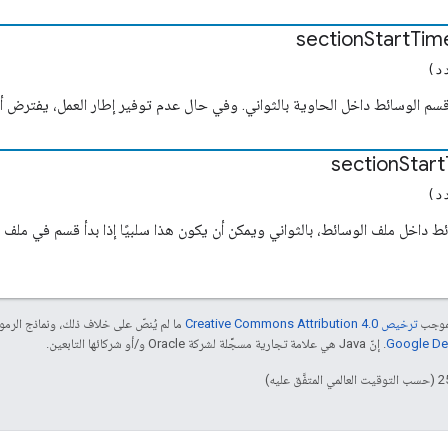
section
Start
Tim
د)
سم الوسائط داخل الحاوية بالثواني. وفي حال عدم توفير إطار العمل، يفترض أن
section
Start
د)
 داخل ملف الوسائط، بالثواني ويمكن أن يكون هذا سلبيًا إذا بدأ قسم في ملف 
بموجب
ترخيص Creative Commons Attribution 4.0‏
ما لم يُنصّ على خلاف ذلك، ونماذج الر
. إنّ Java هي علامة تجارية مسجَّلة لشركة Oracle و/أو شركائها التابعين.