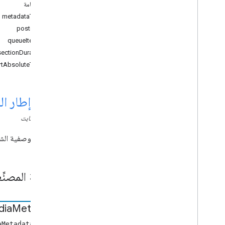
واجهة برمجة تطبيقات مرسل الويب
أماكن إقامة
metadataType
واجهات برمجة تطبيقات المستلم
posterUrl
واجهة برمجة تطبيقات استقبال الويب
queueItemId
نظرة عامّة
sectionDuration
Castframe
.
framework
rtAbsoluteTime
Cast
.
framework
.
breaks
Cast
.
framework
.
events
Cast
.
framework
.
messages
cast
.
إطار ال
Cast
.
framework
.
messages
CLASS
ثابت
Audio
Track
Info
بيانات وصفية للكتاب المسموع في
البيانات الوصفية ال
الوسائط المسموعة
البيانات الوصفية لحاوية الكتب المسموعة
فاصل
الشركة المصنِّ
تقسيم مقطع
حالة الفاصل
حالة Cloud
Media
dia
Metadata
البيانات الوصفية للحاويات
aMetadata(type)