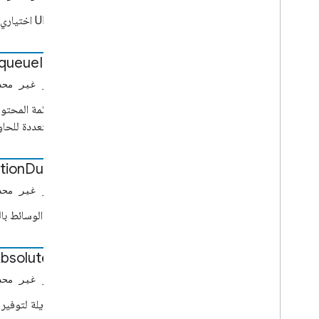
Media
Metadata
عنوان URL اختياري للصورة ليتم عرضه عند تحميل الفيديو
حالة الوسائط
البيانات الوصفية لفيلم الأفلام
Musicمقطع صوتي الوسائط الوصفية
queue
Item
Id
البيانات الوصفية للوسائط
(رقم أو غير محد
طلب ذاكرة تخزين مؤقت مسبقة
عنصر "قائمة المحتوى
بيانات التحميل المسبق
وسائط متعددة للحاو
تغيير قائمة الانتظار
بيانات قائمة الانتظار
أرقام تعريف قائمة الانتظار
tion
Duration
قائمة انتظار الإدراج
(رقم أو غير محد
عنصر قائمة الانتظار
قائمة انتظار قائمة الانتظار
مدة قسم الوسائط بال
قائمة انتظار إزالة البيانات
قائمة إعادة ترتيب قائمة الانتظار
bsolute
Time
قائمة انتظار التحديث إلى قائمة الانتظار
(رقم أو غير محد
إعادة تحميل بيانات طلب بيانات الاعتماد
بيانات الطلب
طريقة بديلة لتوفير وقت بد
استئناف بيانات طلب الجلسة