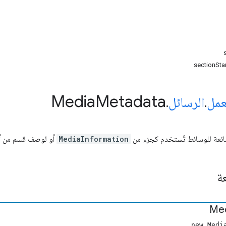
sectionSta
Media
Metadata
عمل
.
الرسائل
.
شائعة للوسائط تُستخدم كجزء من
MediaInformation
أو لوصف قسم من أقس
عة
Me
new Medi