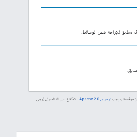
ّه مطابق للإزاحة ضمن الوسائط.
سابق.
موز مرخّصة بموجب
ترخيص Apache 2.0‏
. للاطّلاع على التفاصيل، يُرجى