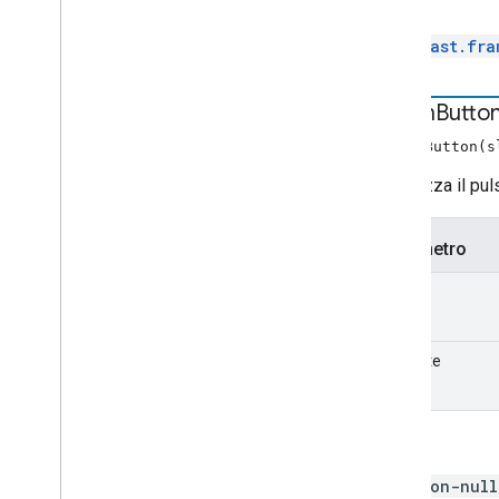
Ritorni
Ui
Manager
Indice completo
cast.fra
API Android TV ricevitore
assign
Butto
assignButton(s
Visualizza il pul
Parametro
slot
pulsante
Tiri
non-null