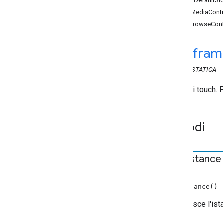
clearDefaultS
API Web Ricevitore
hasMediaContr
Panoramica
setBrowseCont
cast
.
framework
cast
.
framework
.
breaks
cast
.
fram
cast
.
framework
.
events
cast
.
framework
.
messages
CLASS
STATICA
cast
.
framework
.
stats
Controlli touch. 
cast
.
framework
.
system
cast
.
framework
.
ui
cast
.
framework
.
ui
Metodi
Dati
Applicazione
Sfoglia contenuti
Sfoglia articolo
get
Instance
Controlli
Dati player
STATICA
getInstance()
Player
Data
Binder
Player
Data
Changed
Event
Restituisce l'ist
Configurazione Ui
Config