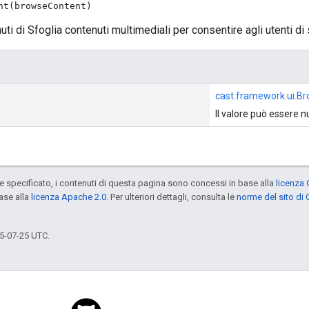
nt(browseContent)
ti di Sfoglia contenuti multimediali per consentire agli utenti di s
cast.framework.ui.B
Il valore può essere nu
specificato, i contenuti di questa pagina sono concessi in base alla
licenza 
ase alla
licenza Apache 2.0
. Per ulteriori dettagli, consulta le
norme del sito di
5-07-25 UTC.