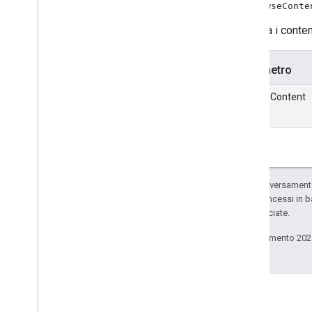
setBrowseConte
Imposta i contenu
Parametro
browseContent
Salvo quando diversamente 
codice sono concessi in b
delle sue consociate.
Ultimo aggiornamento 202