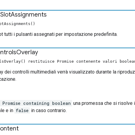
t
Slot
Assignments
otAssignments()
t tutti i pulsanti assegnati per impostazione predefinita.
ntrols
Overlay
lsOverlay() restituisce Promise contenente valori boolea
ay dei controlli multimediali verrà visualizzato durante la riproduz
cazione.
 Promise containing boolean
una promessa che si risolve 
le e in
false
in caso contrario.
ontent