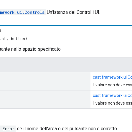
mework.ui.Controls
Un'istanza dei Controlli UI.
n
lot, button)
sante nello spazio specificato.
cast.framework.ui.Co
Il valore non deve ess
cast.framework.ui.C
Il valore non deve ess
 Error
se il nome dell'area o del pulsante non è corretto