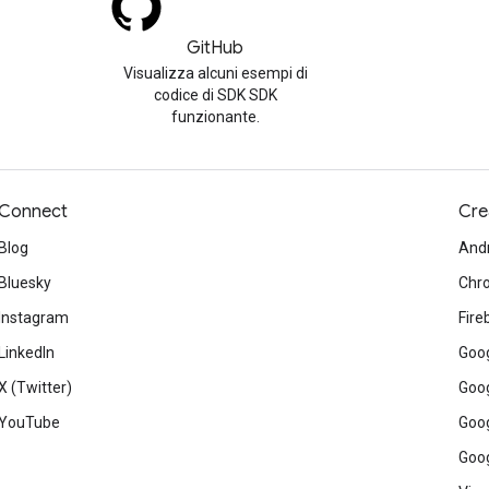
GitHub
Visualizza alcuni esempi di
codice di SDK SDK
funzionante.
Connect
Cre
Blog
And
Bluesky
Chr
Instagram
Fire
LinkedIn
Goog
X (Twitter)
Goog
YouTube
Goog
Goog