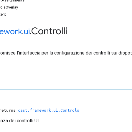
lotAssignments
olsOverlay
ent
Controlli
ework
.
ui
.
Fornisce l'interfaccia per la configurazione dei controlli sui dispos
 returns
cast.framework.ui.Controls
anza dei controlli UI.