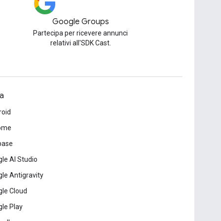
Google Groups
Partecipa per ricevere annunci
relativi all'SDK Cast.
a
roid
ome
base
le AI Studio
le Antigravity
le Cloud
le Play