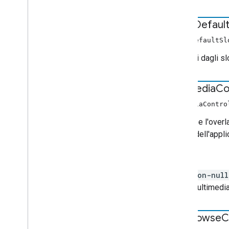
clear
Defaul
clearDefaultSl
Rimuovi dagli slo
has
Media
Co
hasMediaContro
Indica se l'overl
utente dell'appli
Ritorni
non-null
multimedia
set
Browse
C