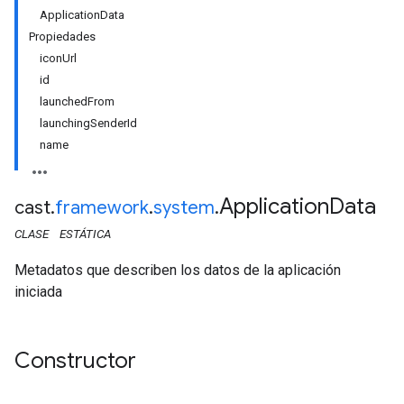
ApplicationData
Propiedades
iconUrl
id
launchedFrom
launchingSenderId
name
Application
Data
cast
.
framework
.
system
.
CLASE
ESTÁTICA
Metadatos que describen los datos de la aplicación
iniciada
Constructor