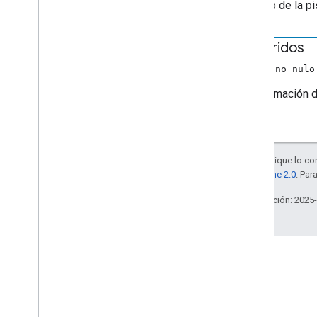
El estilo de la p
Metadatos de películas
Metadatos de medios de música
Metadatos de fotos
recorridos
Datos precaché
(Array no nul
Preload
Request
Data
Cambio en cola
La información d
Datos de la cola
ID de cola
Insertar datos de solicitudes
Cola en cola
Salvo que se indique lo con
la
licencia Apache 2.0
. Par
Queue
Load
Request
Data
Queue
Remove
Request
Data
Última actualización: 2025
Queue
Reorder
Request
Data
Datos de solicitud de
actualización en cola
Actualizar datos de credenciales
Datos de solicitud
Datos de solicitud de
reanudación
Stack Overflow