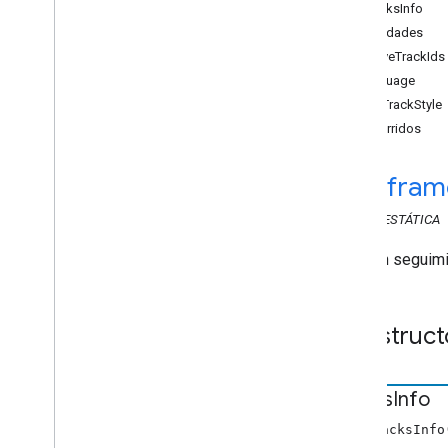
Descripción general
TracksInfo
cast
.
framework
Propiedades
cast
.
framework
.
breaks
activeTrackIds
cast
.
framework
.
events
language
cast
.
framework
.
messages
textTrackStyle
cast
.
framework
.
messages
recorridos
Audio
Track
Info
Metadatos de Audio
Chapter
cast
.
fram
Chapter
Media
Metadatos de Audiobook
CLASE
ESTÁTICA
Container
Receso
Hace un seguimi
Break
Clip
Estado de interrupción
Estado de Cloud
Media
Construct
Metadatos del contenedor
Content
Rating
Custom
Command
Request
Data
Tracks
Info
Datos
De
Solicitud
De
Estado
De
new TracksInfo
Pantalla