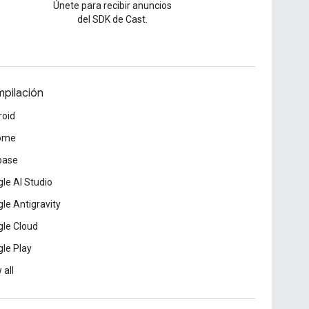
Únete para recibir anuncios
del SDK de Cast.
pilación
roid
ome
base
le AI Studio
le Antigravity
le Cloud
le Play
 all