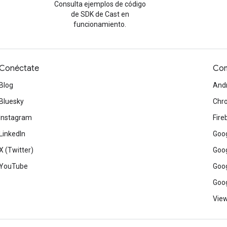
Consulta ejemplos de código
de SDK de Cast en
funcionamiento.
Conéctate
Com
Blog
And
Bluesky
Chr
Instagram
Fire
LinkedIn
Goog
X (Twitter)
Goog
YouTube
Goog
Goog
View