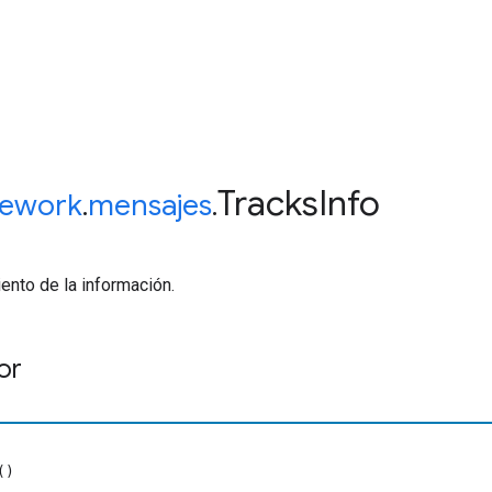
Tracks
Info
ework
.
mensajes
.
ento de la información.
or
()