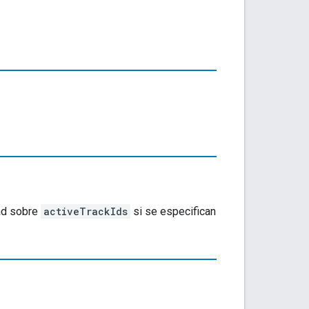
dad sobre
activeTrackIds
si se especifican