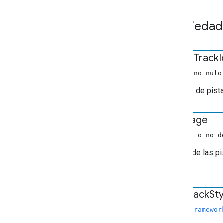
Editar
Audio
Tracks
Request
Data
Edit
Tracks
Info
Request
Data
Propiedad
Datos
De
Errores
Estado de los medios extendidos
Fetch
Items
Request
Data
active
Track
I
Enfocar
Solicitud
De
Estado
De
Datos
(Array no nulo
Metadatos de medios genéricos
Los IDs de pista
Get
Items
Info
Request
Data
Obtener
Estado
De
Solicitud
language
Imagen
Información de los elementos
(cadena o no d
Rango de Live
Seekable
Idioma de las pi
Cargar datos de solicitudes
ambos.
Opciones de carga
Load
Request
Data
Información de los medios
text
Track
Sty
Media
Metadata
(
cast.framewor
Estado del contenido multimedia