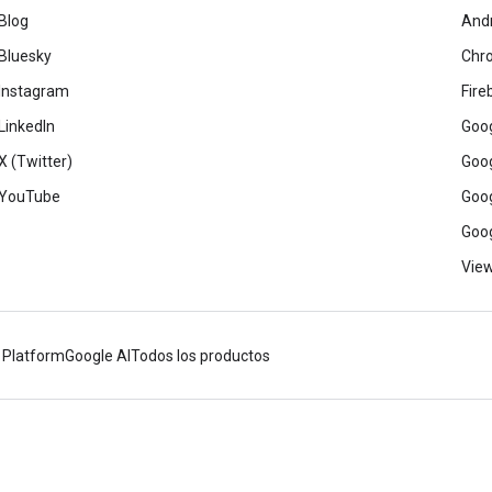
Blog
And
Bluesky
Chr
Instagram
Fire
LinkedIn
Goog
X (Twitter)
Goog
YouTube
Goog
Goog
View
 Platform
Google AI
Todos los productos