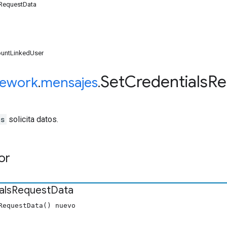
sRequestData
ountLinkedUser
Set
Credentials
Re
ework
.
mensajes
.
ls
solicita datos.
or
als
Request
Data
RequestData() nuevo