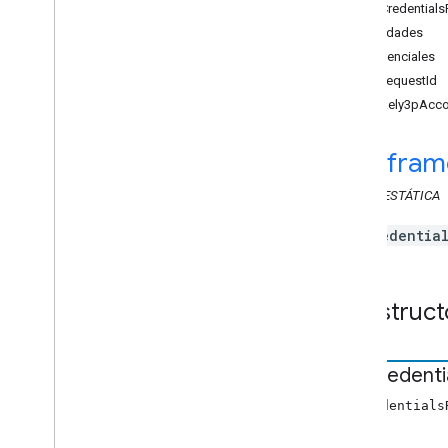
SetCredential
Metadatos de Audio
Chapter
Propiedades
Chapter
Media
credenciales
Metadatos de Audiobook
Container
forRequestId
Receso
isLikely3pAcc
Break
Clip
Estado de interrupción
cast
.
fram
Estado de Cloud
Media
CLASE
ESTÁTICA
Metadatos del contenedor
Content
Rating
SetCredentia
Custom
Command
Request
Data
Datos
De
Solicitud
De
Estado
De
Pantalla
Construct
Editar
Audio
Tracks
Request
Data
Edit
Tracks
Info
Request
Data
Datos
De
Errores
Set
Credenti
Estado de los medios extendidos
Fetch
Items
Request
Data
SetCredentials
Enfocar
Solicitud
De
Estado
De
Datos