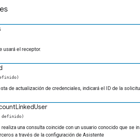
es
s
 usará el receptor.
d
efinido)
sta de actualización de credenciales, indicará el ID de la solicit
count
Linked
User
 definido)
e realiza una consulta coincide con un usuario conocido que se i
rceros a través de la configuración de Asistente