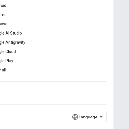
roid
ome
base
le AI Studio
le Antigravity
le Cloud
le Play
 all