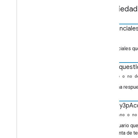
Metadatos de medios genéricos
Propiedad
Get
Items
Info
Request
Data
Obtener
Estado
De
Solicitud
credenciale
Imagen
Información de los elementos
cadena
Rango de Live
Seekable
Credenciales que
Cargar datos de solicitudes
Opciones de carga
Load
Request
Data
for
Request
I
Información de los medios
(número o no d
Media
Metadata
Si es una respue
Estado del contenido multimedia
Metadatos de películas
Metadatos de medios de música
is
Likely3p
Ac
Metadatos de fotos
(booleano o no
Datos precaché
Preload
Request
Data
Si el usuario qu
Cambio en cola
una cuenta de te