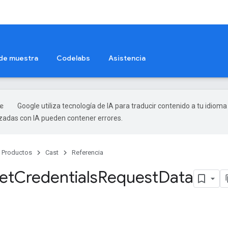
 de muestra
Codelabs
Asistencia
Google utiliza tecnología de IA para traducir contenido a tu idioma
izadas con IA pueden contener errores.
Productos
Cast
Referencia
et
Credentials
Request
Data