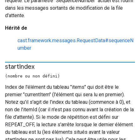
requête. Le paramètre "SequenceNumber" actuel est fourni
dans les messages sortants de modification de la file
d'attente.
Hérité de
cast.framework.messages.RequestData#sequenceN
umber
start
Index
(nombre ou non défini)
Index de l'élément du tableau "items" qui doit être le
premier "currentItem" (l'élément qui sera lu en premier).
Notez qu'il s'agit de l'index du tableau (commence à 0), et
non de l'itemId (car il n'est pas connu avant la création de la
file d'attente). Si le mode de répétition est défini sur
REPEAT_OFF, la lecture s'arrête lorsque le dernier élément
du tableau est lu (les éléments situés avant la valeur
startIndex ne sont pas lus). Cela peut être utile pour les