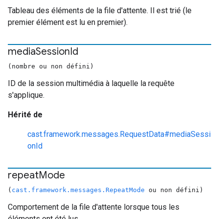
Tableau des éléments de la file d'attente. Il est trié (le
premier élément est lu en premier).
media
Session
Id
(nombre ou non défini)
ID de la session multimédia à laquelle la requête
s'applique.
Hérité de
cast.framework.messages.RequestData#mediaSessi
onId
repeat
Mode
(
cast.framework.messages.RepeatMode
ou non défini)
Comportement de la file d'attente lorsque tous les
éléments ont été lus.