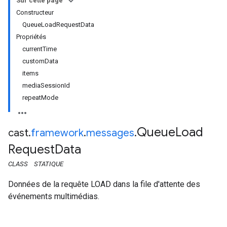
Sur cette page
Constructeur
QueueLoadRequestData
Propriétés
currentTime
customData
items
mediaSessionId
repeatMode
Queue
Load
cast
.
framework
.
messages
.
Request
Data
CLASS
STATIQUE
Données de la requête LOAD dans la file d'attente des
événements multimédias.