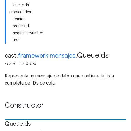
QueueIds
Propiedades
itemIds
requestId
sequenceNumber
tipo
Queue
Ids
cast
.
framework
.
mensajes
.
CLASE
ESTÁTICA
Representa un mensaje de datos que contiene la lista
completa de IDs de cola.
Constructor
Queue
Ids