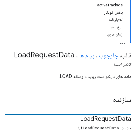
activeTrackIds
پخش خودکار
اعتبارنامه
نوع اعتبار
زمان جاری
Load
Request
Data
قالب
.
چارچوب
.
پیام ها
.
کلاس
ایستا
داده های درخواست رویداد رسانه LOAD.
سازنده
Load
Request
Data
جدید LoadRequestData()