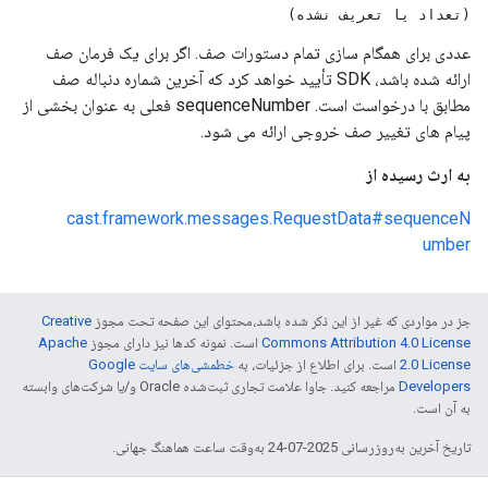
(تعداد یا تعریف نشده)
عددی برای همگام سازی تمام دستورات صف. اگر برای یک فرمان صف
ارائه شده باشد، SDK تأیید خواهد کرد که آخرین شماره دنباله صف
مطابق با درخواست است. sequenceNumber فعلی به عنوان بخشی از
پیام های تغییر صف خروجی ارائه می شود.
به ارث رسیده از
cast.framework.messages.RequestData#sequenceN
umber
جز در مواردی که غیر از این ذکر شده باشد،‌محتوای این صفحه تحت مجوز
Creative
Commons Attribution 4.0 License
است. نمونه کدها نیز دارای مجوز
Apache
2.0 License
است. برای اطلاع از جزئیات، به
خطمشی‌های سایت Google
Developers‏
مراجعه کنید. جاوا علامت تجاری ثبت‌شده Oracle و/یا شرکت‌های وابسته
به آن است.
تاریخ آخرین به‌روزرسانی 2025-07-24 به‌وقت ساعت هماهنگ جهانی.