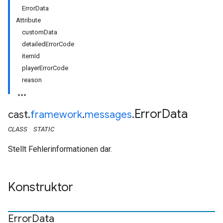
ErrorData
Attribute
customData
detailedErrorCode
itemId
playerErrorCode
reason
Error
Data
cast
.
framework
.
messages
.
CLASS
STATIC
Stellt Fehlerinformationen dar.
Konstruktor
Error
Data