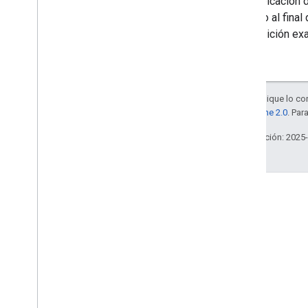
Es la ubicación 
Información del video
(anuncio al final
Volumen
una posición exa
Datos de Volume
Request
cast
.
framework
.
stats
cast
.
framework
.
system
cast
.
framework
.
ui
Salvo que se indique lo con
Índice de todo
la
licencia Apache 2.0
. Par
API de Android TV Receiver
Última actualización: 2025
Stack Overflow
Haz preguntas con la etiqueta
google-cast.