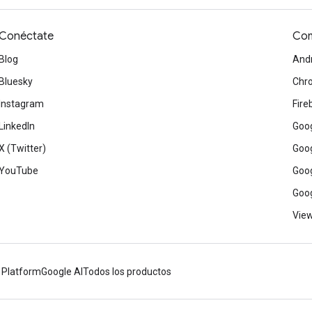
Conéctate
Com
Blog
And
Bluesky
Chr
Instagram
Fire
LinkedIn
Goog
X (Twitter)
Goog
YouTube
Goog
Goog
View
 Platform
Google AI
Todos los productos