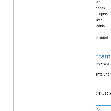
Receso
API de Web Sender
Propiedades
breakClipIds
API de receptor
de vistas
API de Web Receiver
expandido
Descripción general
id
cast
.
framework
isEmbedded
cast
.
framework
.
breaks
cast
.
framework
.
events
cast
.
framework
.
messages
cast
.
fram
cast
.
framework
.
messages
Audio
Track
Info
CLASE
ESTÁTICA
Metadatos de Audio
Chapter
Chapter
Media
Representa una p
Metadatos de Audiobook
Container
Receso
Construct
Break
Clip
Estado de interrupción
Estado de Cloud
Media
Receso