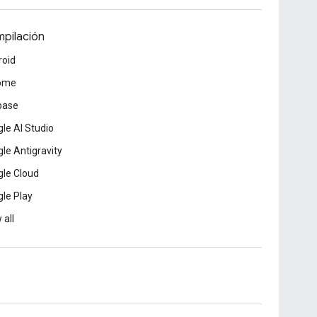
pilación
roid
ome
base
le AI Studio
le Antigravity
le Cloud
le Play
 all