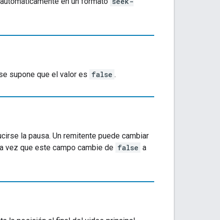
da automáticamente en un formato
seek-
, se supone que el valor es
false
.
irse la pausa. Un remitente puede cambiar
 una vez que este campo cambie de
false
a