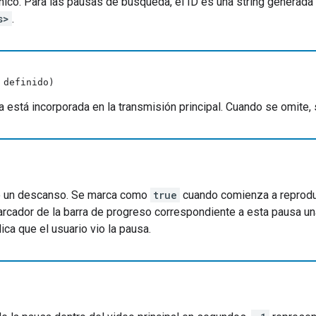
único. Para las pausas de búsqueda, el ID es una string genera
s>
.
d
 definido)
sa está incorporada en la transmisión principal. Cuando se omite
ró un descanso. Se marca como
true
cuando comienza a reproduc
marcador de la barra de progreso correspondiente a esta pausa
dica que el usuario vio la pausa.