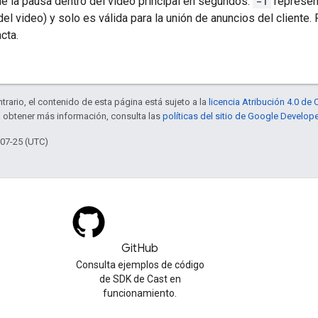
de la pausa dentro del video principal en segundos.
-1
represent
 del video) y solo es válida para la unión de anuncios del cliente.
cta.
trario, el contenido de esta página está sujeto a la
licencia Atribución 4.0 d
a obtener más información, consulta las
políticas del sitio de Google Develop
-07-25 (UTC)
GitHub
Consulta ejemplos de código
de SDK de Cast en
funcionamiento.