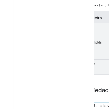
Metadatos del contenedor
new Break(id, 
Content
Rating
Custom
Command
Request
Data
Parámetro
Datos
De
Solicitud
De
Estado
De
Pantalla
id
Editar
Audio
Tracks
Request
Data
Edit
Tracks
Info
Request
Data
Datos
De
Errores
breakClipIds
Estado de los medios extendidos
Fetch
Items
Request
Data
Enfocar
Solicitud
De
Estado
De
Datos
position
Metadatos de medios genéricos
Get
Items
Info
Request
Data
Obtener
Estado
De
Solicitud
Imagen
Propiedad
Información de los elementos
Rango de Live
Seekable
Cargar datos de solicitudes
break
Clip
Ids