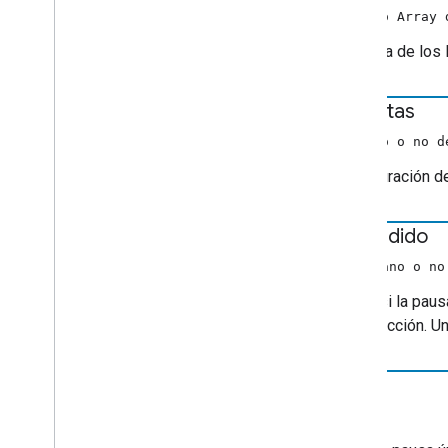
Opciones de carga
no nulo Array 
Load
Request
Data
Información de los medios
Una lista de los
Media
Metadata
Estado del contenido multimedia
de vistas
Metadatos de películas
(número o no d
Metadatos de medios de música
Metadatos de fotos
Es la duración 
Datos precaché
Preload
Request
Data
expandido
Cambio en cola
Datos de la cola
(booleano o no
ID de cola
Indica si la pau
Insertar datos de solicitudes
reproducción. U
Cola en cola
Queue
Load
Request
Data
id
Queue
Remove
Request
Data
Queue
Reorder
Request
Data
cadena
Datos de solicitud de