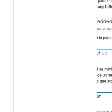
El ID de pausa 
actualización en cola
<timestampInM
Actualizar datos de credenciales
Datos de solicitud
Datos de solicitud de
is
Embedde
reanudación
Buscar datos de solicitudes
(booleano o no
Rango de búsqueda
Indica si la pau
Estado de sesión
Set
Credentials
Request
Data
is
Watched
Configurar
Play
Rate
Request
Data
Store
Session
Request
Data
boolean
Datos
De
Respuesta de la tienda
Indica si se mi
Estilo de pista de texto
el color de un 
Pista
true
, lo que in
Información de las pistas
Metadatos de medios de TV
Datos
De
Solicitud
De
Acción
De
position
Usuario
número
Estado
De
Acción
De
Usuario
Solicitud de anuncios de VAST