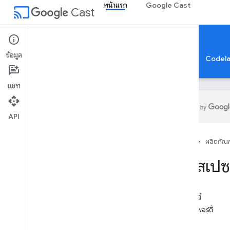
หน้าแรก
Google Cast
cast
Cast
หน้าแรก
ข้อมูล
หน้าแรก
คำแนะนำ
ข้อมูลอ้างอิง
ตัวอย่างแอป
Codel
แชท
API
ข้อมูลอ้างอิงการแคสต์
หน้าแรก
ผลิตภัณฑ
ภาพรวมของ API
บันทึกประจํารุ่น SDK
เนมสเปซ
URL ตัวอย่างของ SDK ตัวรับเว็บ
API ของผู้ส่ง
ในหน้านี้
API ผู้ส่งใน Android
พร็อพเพอร์ตี้
API ผู้ส่งใน i
OS
หลัก