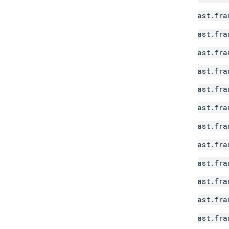
เหตุการณ์ ID3
cast.fra
กิจกรรมสถานะแบบเรียลไทม์
เหตุการณ์โหลด
cast.fra
เหตุการณ์องค์ประกอบสื่อ
cast.fra
เหตุการณ์สื่อที่เสร็จสิ้น
เหตุการณ์สื่อเปลี่ยนแปลงข้อมูล
cast.fra
เหตุการณ์สื่อหยุดชั่วคราว
cast.fra
เหตุการณ์สถานะสื่อ
เหตุการณ์คําขอ
cast.fra
แบ่งกลุ่มเหตุการณ์ที่ดาวน์โหลด
cast.fra
เหตุการณ์ Timed
Metadata
เหตุการณ์แทร็กที่เปลี่ยนแปลง
cast.fra
.
cast
.
framework
.
events
.
category
cast.fra
Cast
.
framework
.
messages
cast.fra
Cast
.
framework
.
stats
Cast
.
framework
.
system
cast.fra
Cast
.
framework
.
ui
cast.fra
ดัชนีทั้งหมด