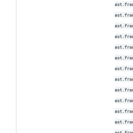
API ตัวรับสัญญาณ Android TV
cast.fra
cast.fra
cast.fra
cast.fra
cast.fra
cast.fra
cast.fra
cast.fra
cast.fra
cast.fra
cast.fra
cast.fra
cast.fra