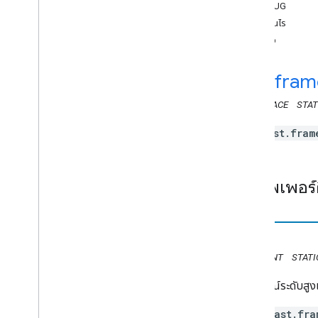
API ผู้ส่งเว็บ
DEBUG
ไม่เป็นไร
API ตัวรับ
คำขอ
API ตัวรับสัญญาณเว็บ
ภาพรวม
cast
.
fram
แคสต์เฟรม
Cast
.
framework
.
break
NAMESPACE
STAT
เหตุการณ์การแคสต์
นี่คือ
cast.fram
เหตุการณ์การแคสต์
เหตุการณ์ Bitrate
Changed
เหตุการณ์ช่วงพัก
พร็อพเพอร์ต
เหตุการณ์การบัฟเฟอร์
เหตุการณ์ Cache
Item
เหตุการณ์ Cache
Loaded
หลัก
เหตุการณ์ของคลิปที่สิ้นสุด
เหตุการณ์สถานะที่กําหนดเอง
CONSTANT
STATI
เหตุการณ์ Emsg
เหตุการณ์ระดับสูงเ
เหตุการณ์ข้อผิดพลาด
เหตุการณ์ เหตุการณ์
cast.fra