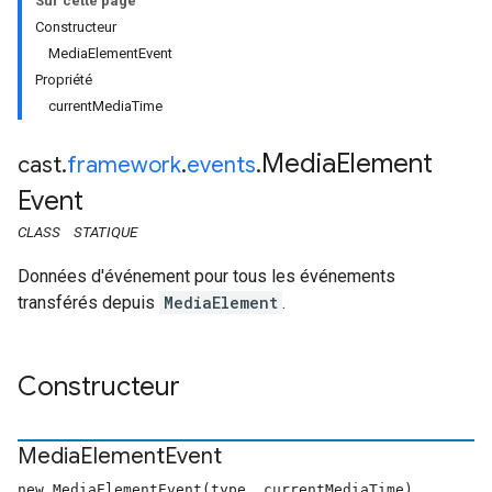
Sur cette page
Constructeur
MediaElementEvent
Propriété
currentMediaTime
Media
Element
cast
.
framework
.
events
.
Event
CLASS
STATIQUE
Données d'événement pour tous les événements
transférés depuis
MediaElement
.
Constructeur
Media
Element
Event
new MediaElementEvent(type, currentMediaTime)