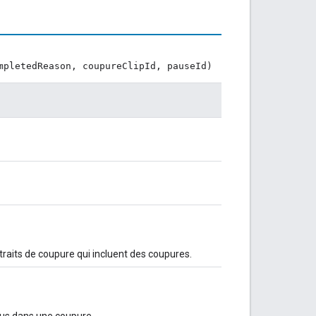
mpletedReason, coupureClipId, pauseId)
xtraits de coupure qui incluent des coupures.
clus dans une coupure.