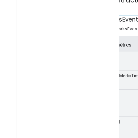
événements
Id3Event
Breaks
Event
Événement de disponibilité en
direct
new BreaksEven
Événement de chargement
Événement Élément multimédia
Paramètres
Événement Media
Finished
Événement Media
Information
type
Changed
Media
Pause
Event
Media
Status
Event
currentMediaTi
Événement de la requête
Événement téléchargé
index
Événement Timed
Metadata
Événement de suivi des
modifications
Cast
.
framework
.
events
.
category
au total
cast
.
framework
.
messages
cast
.
framework
.
stats