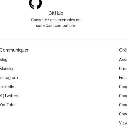
GitHub
Consultez des exemples de
code Cast compatible.
Communiquer
Cré
Blog
And
Bluesky
Chr
Instagram
Fire
LinkedIn
Goog
X (Twitter)
Goog
YouTube
Goog
Goog
View