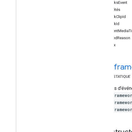
API Web Sender
BreaksEvent
Propriétés
API Receiver
breakClipId
API Web Receiver
breakId
Aperçu
currentMediaT
Cast
.
framework
endedReason
Cast
.
framework
.
breaks
index
Cast
.
framework
.
events
Cast
.
framework
.
events
Événement Bitrate
Changed
cast
.
fram
Événement de coupure
publicitaire
CLASS
STATIQUE
Buffering
Event (Événement de
mise en mémoire tampon)
Données d'événe
Événement cache
Item
cast.framewo
Événement Cache
Loaded
cast.framewo
Événement de fin
cast.framewo
Événement personnalisé d'État
Emsg
Event
Construct
Error
Event