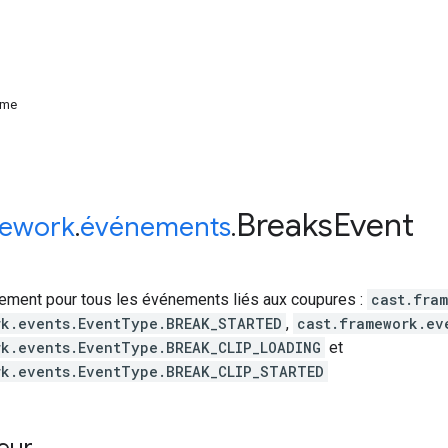
ime
Breaks
Event
ework
.
événements
.
ment pour tous les événements liés aux coupures :
cast.fra
rk.events.EventType.BREAK_STARTED
,
cast.framework.ev
rk.events.EventType.BREAK_CLIP_LOADING
et
rk.events.EventType.BREAK_CLIP_STARTED
eur