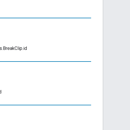
s.BreakClip.id
d