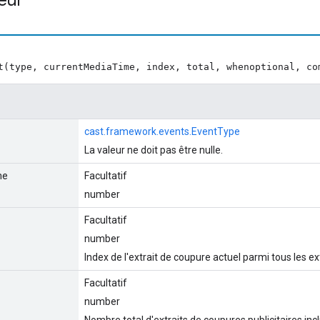
t(type, currentMediaTime, index, total, whenoptional, co
cast.framework.events.EventType
La valeur ne doit pas être nulle.
me
Facultatif
number
Facultatif
number
Index de l'extrait de coupure actuel parmi tous les e
Facultatif
number
Nombre total d'extraits de coupures publicitaires in