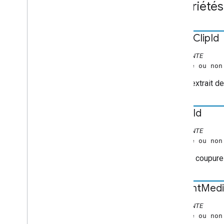
Propriétés
break
Clip
Id
CONSTANTE
(chaîne ou non
ID de l'extrait 
break
Id
CONSTANTE
(chaîne ou non
ID de la coupur
current
Medi
CONSTANTE
(nombre ou non