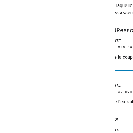
Heure à laquelle
annonces assembl
ended
Reas
CONSTANTE
(valeur non n
Motif de la coupu
index
CONSTANTE
(nombre ou non
Index de l'extrai
au total
CONSTANTE