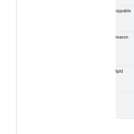
Cast
.
framework
.
system
Cast
.
framework
.
ui
whenSkippable
Index complet
API Android TV Receiver
endedReason
breakClipId
breakId