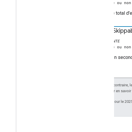
(nombre ou non
Nombre total d'e
when
Skippa
CONSTANTE
(nombre ou non
Durée en secondes
Sauf indication contraire, 
Apache 2.0
. Pour en savoir
Dernière mise à jour le 202