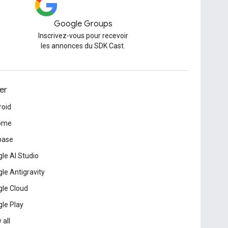
Google Groups
Inscrivez-vous pour recevoir
les annonces du SDK Cast.
er
roid
ome
base
le AI Studio
le Antigravity
le Cloud
le Play
 all