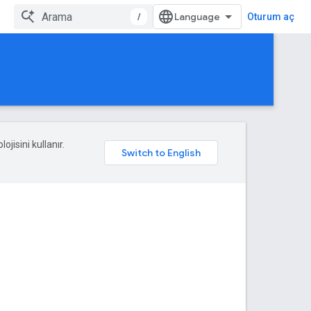
/
Oturum aç
ojisini kullanır.