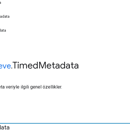
a
adata
data
Timed
Metadata
eve
.
veriyle ilgili genel özellikler.
ata