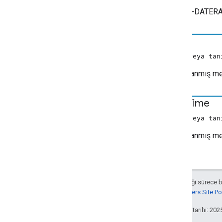
#EXT-X-DATERANG
id
(dize veya tan
Zamanlanmış meta
start
Time
(sayı veya tan
Zamanlanmış met
Aksi belirtilmediği sürece 
Google Developers Site Poli
Son güncelleme tarihi: 202