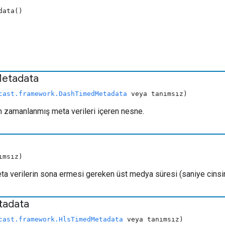
data()
etadata
cast.framework.DashTimedMetadata
veya tanımsız)
 zamanlanmış meta verileri içeren nesne.
ımsız)
a verilerin sona ermesi gereken üst medya süresi (saniye cinsi
tadata
cast.framework.HlsTimedMetadata
veya tanımsız)