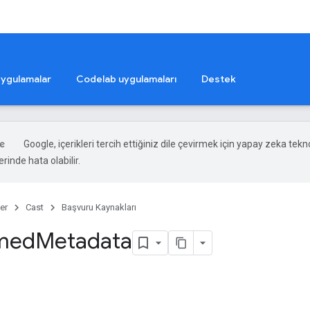
ygulamalar
Codelab uygulamaları
Destek
Google, içerikleri tercih ettiğiniz dile çevirmek için yapay zeka teknol
rinde hata olabilir.
er
Cast
Başvuru Kaynakları
imed
Metadata