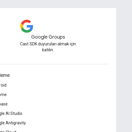
Google Groups
Cast SDK duyuruları almak için
katılın.
leme
roid
ome
base
le AI Studio
le Antigravity