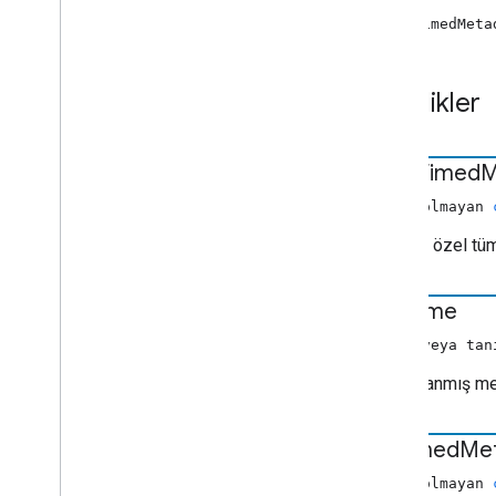
Zamanlı Meta Veri
yeni TimedMeta
cast
.
framework
.
araları
cast
.
framework
.
events
cast
.
framework
.
mesajlar
Özellikler
cast
.
framework
.
stats
cast
.
framework
.
system
dash
Timed
M
cast
.
framework
.
ui
Tümünün dizini
(null olmayan
Android TV Alıcısı API'sı
DASH'e özel tüm
end
Time
(sayı veya tan
Zamanlanmış met
hls
Timed
Me
(null olmayan