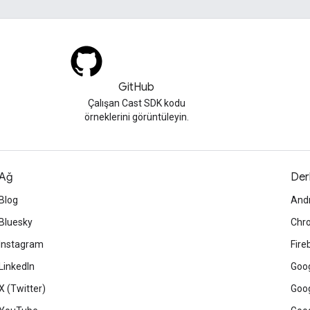
GitHub
Çalışan Cast SDK kodu
örneklerini görüntüleyin.
Ağ
Der
Blog
And
Bluesky
Chr
Instagram
Fire
LinkedIn
Goog
X (Twitter)
Goog