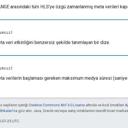
E arasındaki tüm HLS'ye özgü zamanlanmış meta verileri kap
ımsız)
 veri etkinliğini benzersiz şekilde tanımlayan bir dize.
ımsız)
a verilerin başlaması gereken maksimum medya süresi (saniye 
bu sayfanın içeriği
Creative Commons Atıf 4.0 Lisansı
altında ve kod örnekleri
A
tikaları
'na göz atın. Java, Oracle ve/veya satış ortaklarının tescilli ticari markas
5-07-25 UTC.