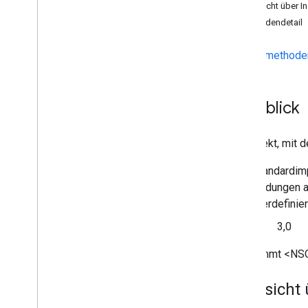
Controller
Übersicht über 
GCKUI-Geräte-Volume-Controller
Methodendetail
GCKUIExpanded
Media
Controls
View
Controller
Instanzmethode
<GCKUIImage
Cache>
GCKUIImage
Hints
<GCKUIImage
Picker>
Überblick
<GCKUIMedia
Button
Bar
Protocol>
GCKUIMedia
Controller
Ein Objekt, mit
<GCKUIMedia
Controller
Delegate>
GCKUIMedia
Track
Selection
View
Eine Standardim
Controller
Verwendungen au
<GCKUIMedia
Track
Selection
View
Controller
Delegate>
benutzerdefinier
GCKUIMini
Media
Controls
View
Seit
3,0
Controller
<GCKUIMini
Media
Controls
View
Übernimmt <NSO
Controller
Delegate>
GCKUIMultistate
Button
Übersicht
GCKUIWiedergaberate
Controller
GCKUIPlay
Pause
Toggle
Controller