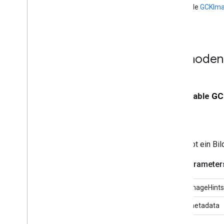
(nullable
GCKIm
GCKUIStream
Position
Controller
GCKUIStyle
GCKUIStyle
Attributes
GCKUIStyle
Attributes
Cast
Views
Methodend
GCKUIStyle
Attributes
Connection
Controller
GCKUIStyle
Attributes
Connection
Navigation
- (nullable
GC
GCKUIStyle
Attributes
Connection
Toolbar
GCKUIStyle
Attributes
Device
Chooser
GCKUIStyle
Attributes
Device
Gibt ein B
Control
GCKUIStyle
Attributes
Expanded
Parameter
Controller
GCKUIStyle
Attributes
Guest
Mode
Pairing
Dialog
imageHints
GCKUIStyle
Attributes
Anleitung
metadata
GCKUIStyle
Attributes
Media
Control