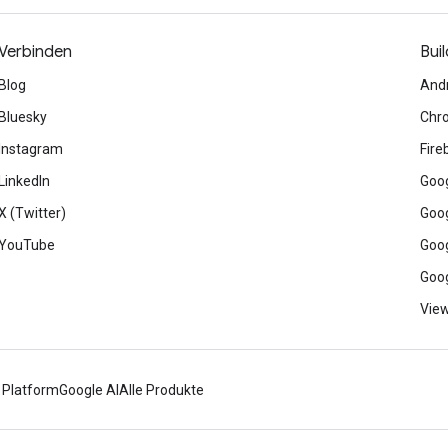
Verbinden
Buil
Blog
And
Bluesky
Chr
Instagram
Fire
LinkedIn
Goog
X (Twitter)
Goog
YouTube
Goog
Goog
View
 Platform
Google AI
Alle Produkte