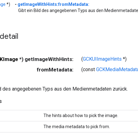
age
*)
-
getImageWithHints:fromMetadata:
Gibt ein Bild des angegebenen Typs aus den Medienmetadate
etail
KImage
*) getImageWithHints:
(
GCKUIImageHints
*)
fromMetadata:
(const
GCKMediaMetadat
ild des angegebenen Typs aus den Medienmetadaten zurück.
s
The hints about how to pick the image.
The media metadata to pick from.