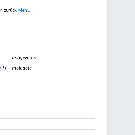
n zurück.
Mehr...
imageHints
a
*)
metadata