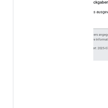
Rückgabe
GCKUIStyle
Attributes
Mini
Controller
Das ausgew
GCKUIStyle
Attributes
No
Devices
Available
Controller
GCKUIStyle
Attributes
Track
Selector
GCKUIUtils
Sofern nicht anders angege
GCKVASTAnzeigenanfrage
lizenziert. Weitere Informa
GCKVideo
Info
Zuletzt aktualisiert: 2025-0
NSDictionary(
GCKAdditions)
NSMutableDictionary(
GCKAdditions)
NSTimer(
GCKAdditions)
Dateien
GCKCast
Context
.
h-Datei
Stack Overflow
GCKCommon
.
h-Datei
Stelle Fragen unter dem
GCKDevice
.
h-Datei
Google Cast-Tag.
GCKError
.
h-Datei
GCKHLSSegment
Format
.
h-Datei