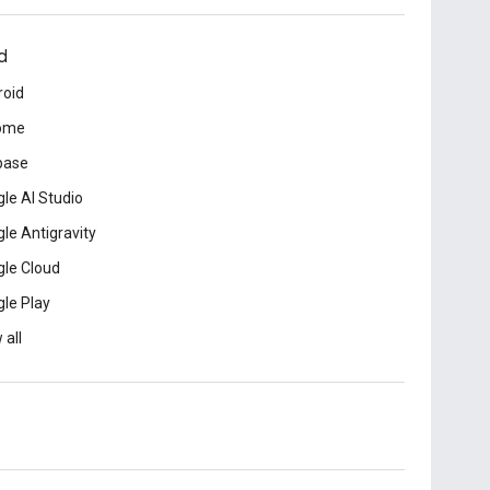
d
roid
ome
base
le AI Studio
le Antigravity
le Cloud
le Play
 all