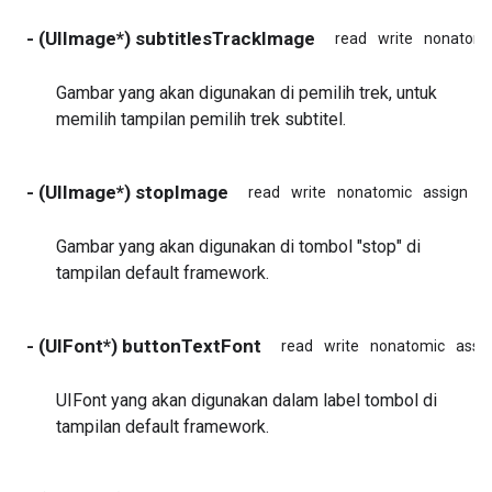
- (UIImage*) subtitlesTrackImage
read
write
nonatomi
Gambar yang akan digunakan di pemilih trek, untuk
memilih tampilan pemilih trek subtitel.
- (UIImage*) stopImage
read
write
nonatomic
assign
i
Gambar yang akan digunakan di tombol "stop" di
tampilan default framework.
- (UIFont*) buttonTextFont
read
write
nonatomic
assi
UIFont yang akan digunakan dalam label tombol di
tampilan default framework.