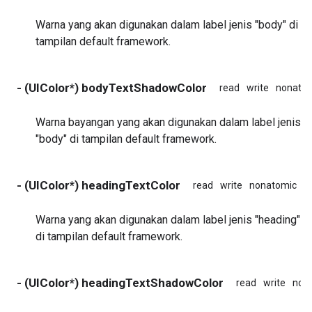
Warna yang akan digunakan dalam label jenis "body" di
tampilan default framework.
- (UIColor*) bodyTextShadowColor
read
write
nonato
Warna bayangan yang akan digunakan dalam label jenis
"body" di tampilan default framework.
- (UIColor*) headingTextColor
read
write
nonatomic
a
Warna yang akan digunakan dalam label jenis "heading"
di tampilan default framework.
- (UIColor*) headingTextShadowColor
read
write
non