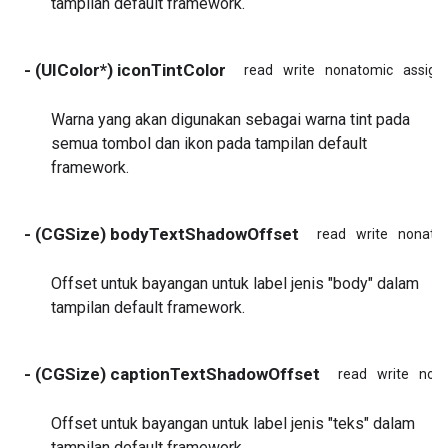
tampilan default framework.
- (UIColor*) iconTintColor
read
write
nonatomic
assign
Warna yang akan digunakan sebagai warna tint pada
semua tombol dan ikon pada tampilan default
framework.
- (CGSize) bodyTextShadowOffset
read
write
nonato
Offset untuk bayangan untuk label jenis "body" dalam
tampilan default framework.
- (CGSize) captionTextShadowOffset
read
write
non
Offset untuk bayangan untuk label jenis "teks" dalam
tampilan default framework.