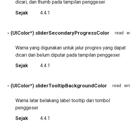
dicari, dan thumb pada tampilan penggeser.
Sejak
4.4.1
- (UIColor*) sliderSecondaryProgressColor
read
writ
Warna yang digunakan untuk jalur progres yang dapat
dicari dan belum diputar pada tampilan penggeser.
Sejak
4.4.1
- (UIColor*) sliderTooltipBackgroundColor
read
write
Warna latar belakang label tooltip dari tombol
penggeser.
Sejak
4.4.1