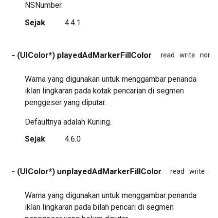
NSNumber.
Sejak
4.4.1
- (UIColor*) playedAdMarkerFillColor
read
write
nona
Warna yang digunakan untuk menggambar penanda
iklan lingkaran pada kotak pencarian di segmen
penggeser yang diputar.
Defaultnya adalah Kuning.
Sejak
4.6.0
- (UIColor*) unplayedAdMarkerFillColor
read
write
no
Warna yang digunakan untuk menggambar penanda
iklan lingkaran pada bilah pencari di segmen