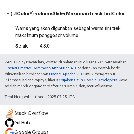
- (UIColor*) volumeSliderMaximumTrackTintColor
r
Warna yang akan digunakan sebagai warna tint trek
maksimum penggeser volume.
Sejak
4.8.0
Kecuali dinyatakan lain, konten di halaman ini dilisensikan berdasarkan
Lisensi Creative Commons Attribution 4.0
, sedangkan contoh kode
dilisensikan berdasarkan
Lisensi Apache 2.0
. Untuk mengetahui
informasi selengkapnya, lihat
Kebijakan Situs Google Developers
. Java
adalah merek dagang terdaftar dari Oracle dan/atau afiliasinya.
Terakhir diperbarui pada 2025-07-25 UTC.
Stack Overflow
GitHub
Google Groups