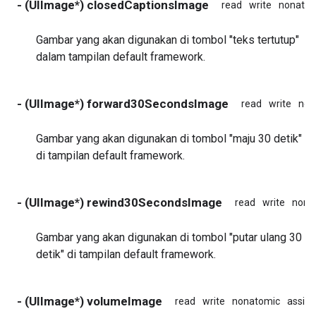
- (UIImage*) closedCaptionsImage
read
write
nonatom
Gambar yang akan digunakan di tombol "teks tertutup"
dalam tampilan default framework.
- (UIImage*) forward30SecondsImage
read
write
non
Gambar yang akan digunakan di tombol "maju 30 detik"
di tampilan default framework.
- (UIImage*) rewind30SecondsImage
read
write
nona
Gambar yang akan digunakan di tombol "putar ulang 30
detik" di tampilan default framework.
- (UIImage*) volumeImage
read
write
nonatomic
assign