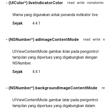
- (UIColor*) liveIndicatorColor
read
write
nonatomic
a
Warna yang digunakan untuk penanda indikator live.
Sejak
4.4.1
- (NSNumber*) adImageContentMode
read
write
non
UIViewContentMode gambar iklan pada pengontrol
tampilan yang diperluas yang digabungkan dengan
NSNumber.
Sejak
4.4.1
- (NSNumber*) backgroundImageContentMode
read
UIViewContentMode gambar latar pada pengontrol
tampilan yang diperluas yang digabungkan dalam