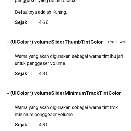
penggeser yang belum diputar.
Defaultnya adalah Kuning.
Sejak
4.6.0
- (UIColor*) volumeSliderThumbTintColor
read
write
Warna yang akan digunakan sebagai warna tint ibu jari
untuk penggeser volume.
Sejak
4.8.0
- (UIColor*) volumeSliderMinimumTrackTintColor
re
Warna yang akan digunakan sebagai warna tint trek
minimum penggeser volume.
Sejak
4.8.0