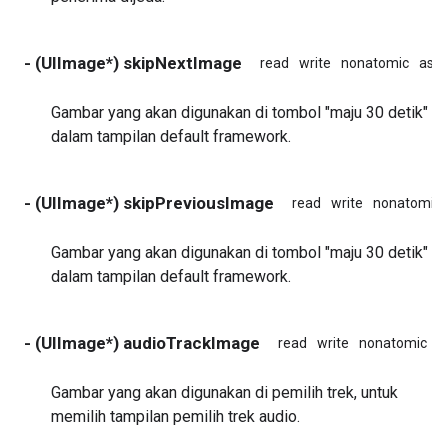
- (UIImage*) skipNextImage
read
write
nonatomic
assi
Gambar yang akan digunakan di tombol "maju 30 detik"
dalam tampilan default framework.
- (UIImage*) skipPreviousImage
read
write
nonatomic
Gambar yang akan digunakan di tombol "maju 30 detik"
dalam tampilan default framework.
- (UIImage*) audioTrackImage
read
write
nonatomic
a
Gambar yang akan digunakan di pemilih trek, untuk
memilih tampilan pemilih trek audio.