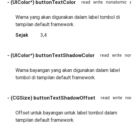
- (UIColor*) buttonTextColor
read
write
nonatomic
ass
Warna yang akan digunakan dalam label tombol di
tampilan default framework.
Sejak
3,4
- (UIColor*) buttonTextShadowColor
read
write
nona
Warna bayangan yang akan digunakan dalam label
tombol di tampilan default framework.
- (CGSize) buttonTextShadowOffset
read
write
nona
Offset untuk bayangan untuk label tombol dalam
tampilan default framework.