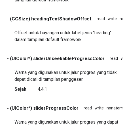
- (CGSize) headingTextShadowOffset
read
write
non
Offset untuk bayangan untuk label jenis "heading"
dalam tampilan default framework.
- (UIColor*) sliderUnseekableProgressColor
read
wri
Warna yang digunakan untuk jalur progres yang tidak
dapat dicari di tampilan penggeser.
Sejak
4.4.1
- (UIColor*) sliderProgressColor
read
write
nonatomic
Warna yang digunakan untuk jalur progres yang dapat