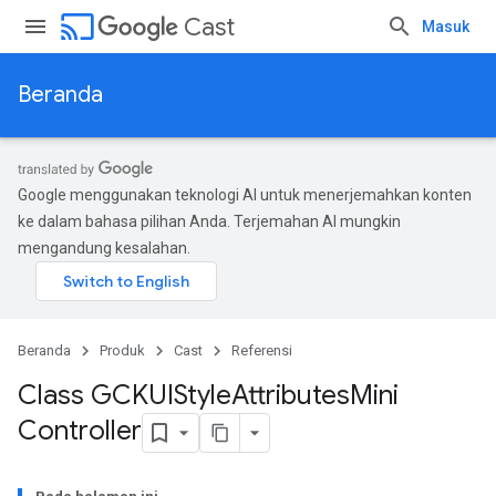
cast
Cast
Masuk
Beranda
Google menggunakan teknologi AI untuk menerjemahkan konten
ke dalam bahasa pilihan Anda. Terjemahan AI mungkin
mengandung kesalahan.
Beranda
Produk
Cast
Referensi
Class GCKUIStyle
Attributes
Mini
Controller