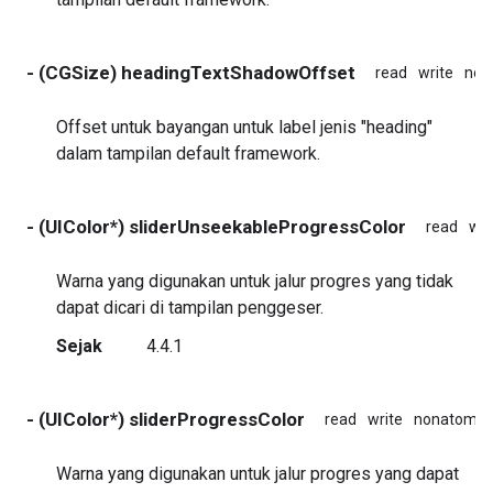
- (CGSize) headingTextShadowOffset
read
write
non
Offset untuk bayangan untuk label jenis "heading"
dalam tampilan default framework.
- (UIColor*) sliderUnseekableProgressColor
read
wri
Warna yang digunakan untuk jalur progres yang tidak
dapat dicari di tampilan penggeser.
Sejak
4.4.1
- (UIColor*) sliderProgressColor
read
write
nonatomic
Warna yang digunakan untuk jalur progres yang dapat