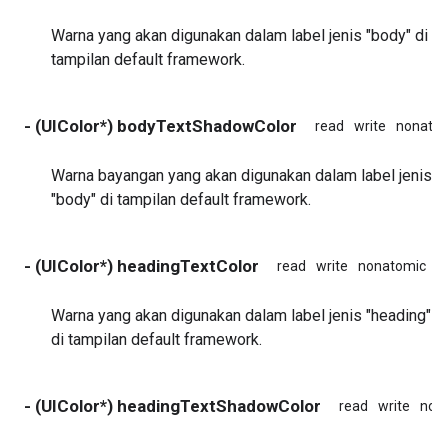
Warna yang akan digunakan dalam label jenis "body" di
tampilan default framework.
- (UIColor*) bodyTextShadowColor
read
write
nonato
Warna bayangan yang akan digunakan dalam label jenis
"body" di tampilan default framework.
- (UIColor*) headingTextColor
read
write
nonatomic
a
Warna yang akan digunakan dalam label jenis "heading"
di tampilan default framework.
- (UIColor*) headingTextShadowColor
read
write
non