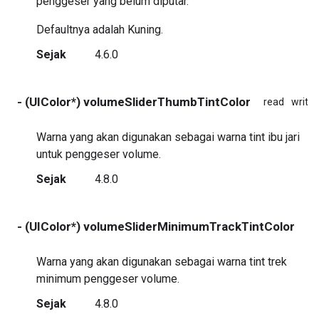
penggeser yang belum diputar.
Defaultnya adalah Kuning.
Sejak
4.6.0
- (UIColor*) volumeSliderThumbTintColor
read
write
Warna yang akan digunakan sebagai warna tint ibu jari
untuk penggeser volume.
Sejak
4.8.0
- (UIColor*) volumeSliderMinimumTrackTintColor
re
Warna yang akan digunakan sebagai warna tint trek
minimum penggeser volume.
Sejak
4.8.0