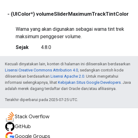
- (UIColor*) volumeSliderMaximumTrackTintColor
r
Warna yang akan digunakan sebagai warna tint trek
maksimum penggeser volume.
Sejak
4.8.0
Kecuali dinyatakan lain, konten di halaman ini dilisensikan berdasarkan
Lisensi Creative Commons Attribution 4.0
, sedangkan contoh kode
dilisensikan berdasarkan
Lisensi Apache 2.0
. Untuk mengetahui
informasi selengkapnya, lihat
Kebijakan Situs Google Developers
. Java
adalah merek dagang terdaftar dari Oracle dan/atau afiliasinya.
Terakhir diperbarui pada 2025-07-25 UTC.
Stack Overflow
GitHub
Google Groups