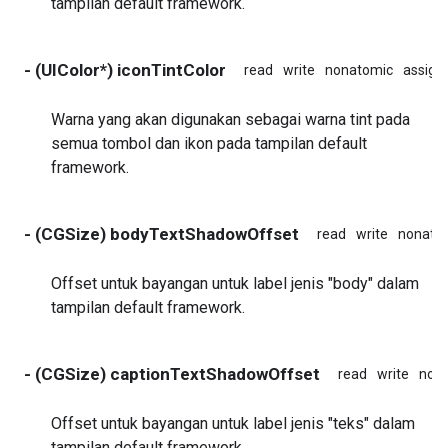
tampilan default framework.
- (UIColor*) iconTintColor
read
write
nonatomic
assign
Warna yang akan digunakan sebagai warna tint pada
semua tombol dan ikon pada tampilan default
framework.
- (CGSize) bodyTextShadowOffset
read
write
nonato
Offset untuk bayangan untuk label jenis "body" dalam
tampilan default framework.
- (CGSize) captionTextShadowOffset
read
write
non
Offset untuk bayangan untuk label jenis "teks" dalam
tampilan default framework.