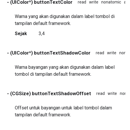
- (UIColor*) buttonTextColor
read
write
nonatomic
ass
Warna yang akan digunakan dalam label tombol di
tampilan default framework.
Sejak
3,4
- (UIColor*) buttonTextShadowColor
read
write
nona
Warna bayangan yang akan digunakan dalam label
tombol di tampilan default framework.
- (CGSize) buttonTextShadowOffset
read
write
nona
Offset untuk bayangan untuk label tombol dalam
tampilan default framework.