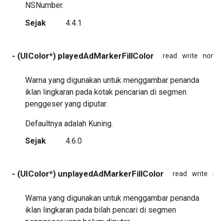
NSNumber.
Sejak
4.4.1
- (UIColor*) playedAdMarkerFillColor
read
write
nona
Warna yang digunakan untuk menggambar penanda
iklan lingkaran pada kotak pencarian di segmen
penggeser yang diputar.
Defaultnya adalah Kuning.
Sejak
4.6.0
- (UIColor*) unplayedAdMarkerFillColor
read
write
no
Warna yang digunakan untuk menggambar penanda
iklan lingkaran pada bilah pencari di segmen