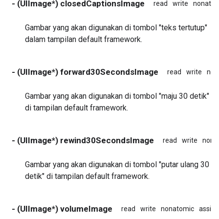
- (UIImage*) closedCaptionsImage
read
write
nonatom
Gambar yang akan digunakan di tombol "teks tertutup"
dalam tampilan default framework.
- (UIImage*) forward30SecondsImage
read
write
non
Gambar yang akan digunakan di tombol "maju 30 detik"
di tampilan default framework.
- (UIImage*) rewind30SecondsImage
read
write
nona
Gambar yang akan digunakan di tombol "putar ulang 30
detik" di tampilan default framework.
- (UIImage*) volumeImage
read
write
nonatomic
assign