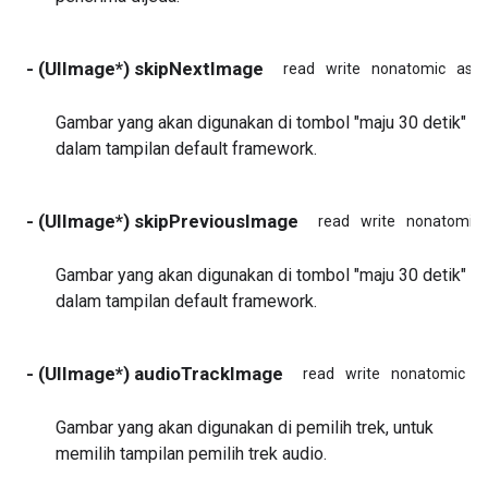
- (UIImage*) skipNextImage
read
write
nonatomic
assi
Gambar yang akan digunakan di tombol "maju 30 detik"
dalam tampilan default framework.
- (UIImage*) skipPreviousImage
read
write
nonatomic
Gambar yang akan digunakan di tombol "maju 30 detik"
dalam tampilan default framework.
- (UIImage*) audioTrackImage
read
write
nonatomic
a
Gambar yang akan digunakan di pemilih trek, untuk
memilih tampilan pemilih trek audio.