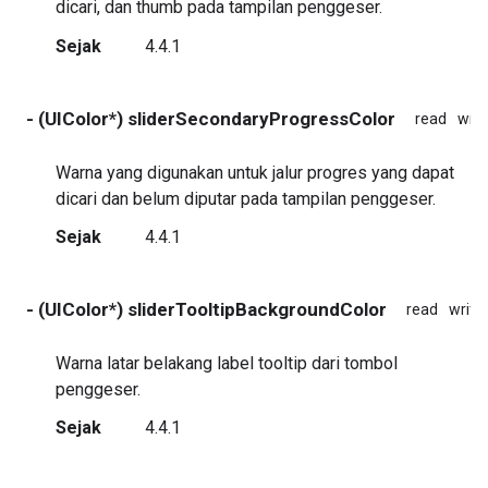
dicari, dan thumb pada tampilan penggeser.
Sejak
4.4.1
- (UIColor*) sliderSecondaryProgressColor
read
writ
Warna yang digunakan untuk jalur progres yang dapat
dicari dan belum diputar pada tampilan penggeser.
Sejak
4.4.1
- (UIColor*) sliderTooltipBackgroundColor
read
write
Warna latar belakang label tooltip dari tombol
penggeser.
Sejak
4.4.1