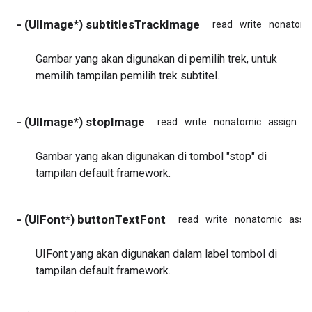
- (UIImage*) subtitlesTrackImage
read
write
nonatomi
Gambar yang akan digunakan di pemilih trek, untuk
memilih tampilan pemilih trek subtitel.
- (UIImage*) stopImage
read
write
nonatomic
assign
i
Gambar yang akan digunakan di tombol "stop" di
tampilan default framework.
- (UIFont*) buttonTextFont
read
write
nonatomic
assi
UIFont yang akan digunakan dalam label tombol di
tampilan default framework.