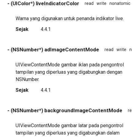
- (UIColor*) liveIndicatorColor
read
write
nonatomic
a
Warna yang digunakan untuk penanda indikator live.
Sejak
4.4.1
- (NSNumber*) adImageContentMode
read
write
non
UIViewContentMode gambar iklan pada pengontrol
tampilan yang diperluas yang digabungkan dengan
NSNumber.
Sejak
4.4.1
- (NSNumber*) backgroundImageContentMode
read
UIViewContentMode gambar latar pada pengontrol
tampilan yang diperluas yang digabungkan dalam