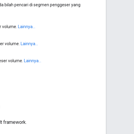
a bilah pencari di segmen penggeser yang
er volume.
Lainnya...
ser volume.
Lainnya...
eser volume.
Lainnya...
d
lt framework.