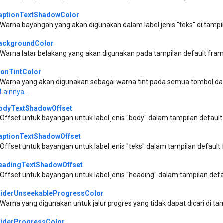
aptionTextShadowColor
Warna bayangan yang akan digunakan dalam label jenis "teks" di tampil
ackgroundColor
Warna latar belakang yang akan digunakan pada tampilan default fra
conTintColor
Warna yang akan digunakan sebagai warna tint pada semua tombol dan
Lainnya...
odyTextShadowOffset
Offset untuk bayangan untuk label jenis "body" dalam tampilan defaul
aptionTextShadowOffset
Offset untuk bayangan untuk label jenis "teks" dalam tampilan defaul
eadingTextShadowOffset
Offset untuk bayangan untuk label jenis "heading" dalam tampilan def
liderUnseekableProgressColor
Warna yang digunakan untuk jalur progres yang tidak dapat dicari di t
liderProgressColor