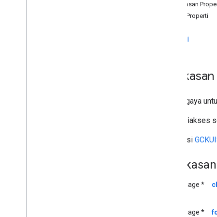
Ringkasan
Ringkasan Proper
Referensi API
Detail Properti
Ringkasan
Daftar yang Tidak Digunakan Lagi
Properti
Info GCKAd
Break
Clip
GCKAd
Break
Clip
Info
Builder
GCKAd
Break
Clip
Vast
Ads
Request
Ringkasan
Info GCKAd
Break
GCKAd
Break
Info
Builder
Atribut gaya un
Status GCKAd
Break
Metadata GCKApplication
Dapat diakses s
Saluran GCKCast
Mewarisi
GCKUIS
Konteks
GCKCast
GCKCastContext(
UI)
Ringkasan
<GCKCast
Device
Status
Listener>
GCKCast
Options
UIImage *
c
Sesi GCKCast
Warna GCK
Data
GCKCredentials
UIImage *
f