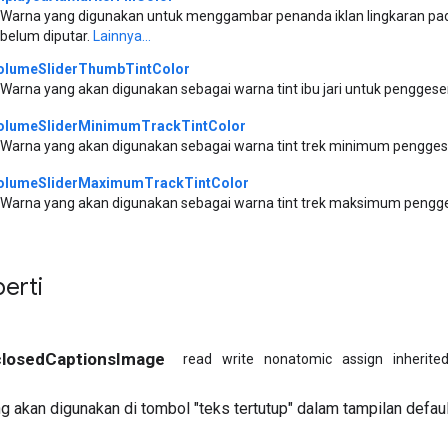
Warna yang digunakan untuk menggambar penanda iklan lingkaran pad
belum diputar.
Lainnya...
olumeSliderThumbTintColor
Warna yang akan digunakan sebagai warna tint ibu jari untuk pengges
olumeSliderMinimumTrackTintColor
Warna yang akan digunakan sebagai warna tint trek minimum pengge
olumeSliderMaximumTrackTintColor
Warna yang akan digunakan sebagai warna tint trek maksimum pengg
perti
 closedCaptionsImage
read
write
nonatomic
assign
inherite
 akan digunakan di tombol "teks tertutup" dalam tampilan defau