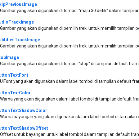
kipPreviousImage
Gambar yang akan digunakan di tombol "maju 30 detik" dalam tampila
udioTrackImage
Gambar yang akan digunakan di pemilih trek, untuk memilih tampilan pe
ubtitlesTrackImage
Gambar yang akan digunakan di pemilih trek, untuk memilih tampilan pem
topImage
Gambar yang akan digunakan di tombol "stop" di tampilan default fra
uttonTextFont
UIFont yang akan digunakan dalam label tombol di tampilan default f
uttonTextColor
Warna yang akan digunakan dalam label tombol di tampilan default f
uttonTextShadowColor
Warna bayangan yang akan digunakan dalam label tombol di tampilan 
uttonTextShadowOffset
Offset untuk bayangan untuk label tombol dalam tampilan default fr