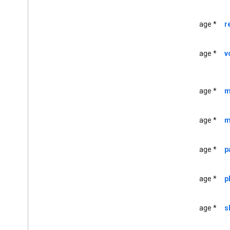
Perangkat GCK
Penyedia
Perangkat
GCK
UIImage *
r
GCKDeviceProvider(
Dilindungi)
Kriteria GCKDiscovery
UIImage *
v
GCKDiscovery
Manager
<GCKDiscovery
Manager
Listener>
Perangkat
GCKDynamic
UIImage *
m
Kesalahan GCK
Saluran GCKGeneric
<GCKGeneric
Channel
Delegate>
UIImage *
m
Segmen GCKHLS
GCKHLSVideo
Segmen
UIImage *
p
Gambar
GCK
GCKJSONUtil
GCKLaunch
Options
UIImage *
p
GCKLogger
<GCKLogger
Delegate>
UIImage *
s
Filter GCKLogger
Informasi GCKMedia