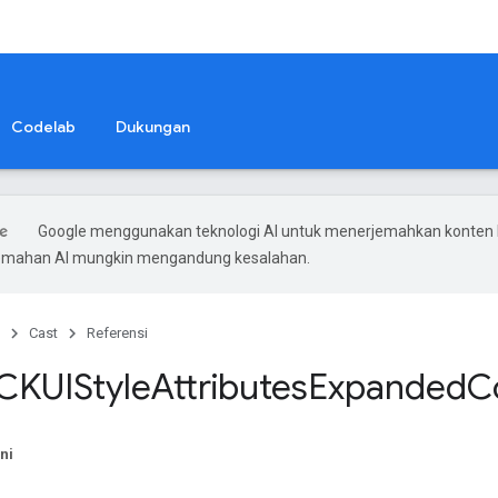
Codelab
Dukungan
Google menggunakan teknologi AI untuk menerjemahkan konten
rjemahan AI mungkin mengandung kesalahan.
Cast
Referensi
CKUIStyle
Attributes
Expanded
C
ni