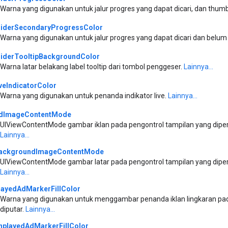
Warna yang digunakan untuk jalur progres yang dapat dicari, dan thu
liderSecondaryProgressColor
Warna yang digunakan untuk jalur progres yang dapat dicari dan belum
liderTooltipBackgroundColor
Warna latar belakang label tooltip dari tombol penggeser.
Lainnya...
iveIndicatorColor
Warna yang digunakan untuk penanda indikator live.
Lainnya...
dImageContentMode
UIViewContentMode gambar iklan pada pengontrol tampilan yang dip
Lainnya...
ackgroundImageContentMode
UIViewContentMode gambar latar pada pengontrol tampilan yang dip
Lainnya...
layedAdMarkerFillColor
Warna yang digunakan untuk menggambar penanda iklan lingkaran pa
diputar.
Lainnya...
nplayedAdMarkerFillColor