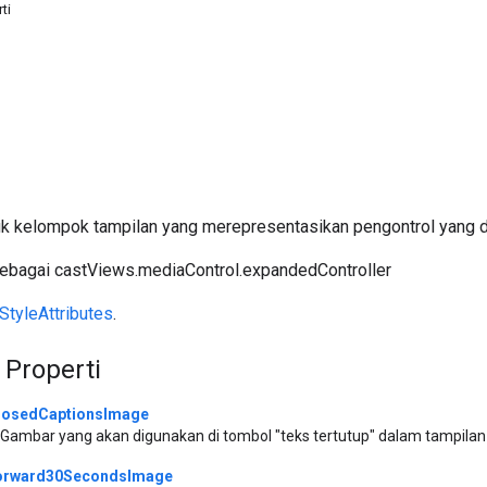
ti
tuk kelompok tampilan yang merepresentasikan pengontrol yang d
ebagai castViews.mediaControl.expandedController
tyleAttributes
.
 Properti
losedCaptionsImage
Gambar yang akan digunakan di tombol "teks tertutup" dalam tampila
orward30SecondsImage