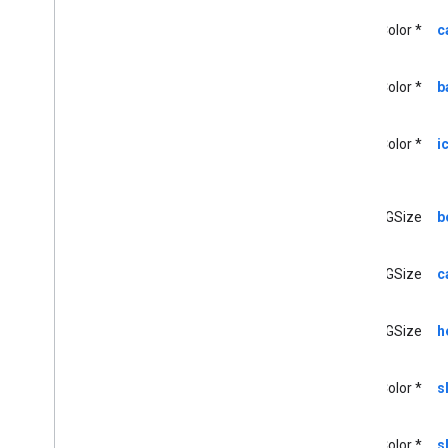
GCKSession
Manager
UIColor *
c
<GCKSession
Manager
Listener>
GCKSession
Traits
GCKUIButton
UIColor *
b
GCKUICast
Button
<GCKUICast
Button
Delegate>
UIColor *
i
GCKUICast
Container
View
Controller
GCKUIDevice
Volume
Controller
CGSize
b
GCKUIExpanded
Media
Controls
View
Controller
<GCKUIImage
Cache>
CGSize
c
GCKUIImage
Hints
<GCKUIImage
Picker>
<GCKUIMedia
Button
Bar
Protocol>
CGSize
h
GCKUIMedia
Controller
<GCKUIMedia
Controller
Delegate>
UIColor *
s
GCKUIMedia
Track
Selection
View
Controller
<GCKUIMedia
Track
Selection
View
UIColor *
s