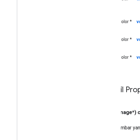
Control
GCKUIStyle
Attributes
Expanded
Controller
UIColor *
v
GCKUIStyle
Attributes
Guest
Mode
Pairing
Dialog
GCKUIStyle
Attributes
Hint
UIColor *
v
GCKUIStyle
Attributes
Media
Control
GCKUIStyle
Attributes
Mini
UIColor *
v
Controller
GCKUIStyle
Attributes
No
Devices
Available
Controller
GCKUIStyle
Attributes
Track
Selector
Detail Pro
GCKUIUtils
GCKVASTAds
Request
Info
Video
GCK
- (UIImage*)
NSDictionary(
GCKAdditions)
NSMutableDictionary(
Gambar yang
GCKAdditions)
NSTimer(
GCKAdditions)