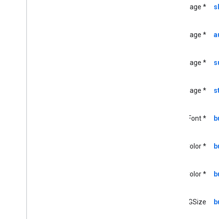
UIImage *
s
GCKMedia
Information
Builder
GCKMedia
Live
Seekable
Range
GCKMedia
Load
Options
UIImage *
a
GCKMedia
Load
Request
Data
GCKMedia
Load
Request
Data
UIImage *
s
Builder
Metadata GCKMedia
GCKMedia
Queue
UIImage *
s
GCKMedia
Queue
Container
Metadata
GCKMedia
Queue
Container
UIFont *
b
Metadata
Builder
GCKMedia
Queue
Data
UIColor *
b
GCKMedia
Queue
Data
Builder
<GCKMedia
Queue
Delegate>
GCKMedia
Queue
Item
UIColor *
b
GCKMedia
Queue
Item
Builder
GCKMedia
Queue
Load
Options
CGSize
b
Item GCKMedia
Request