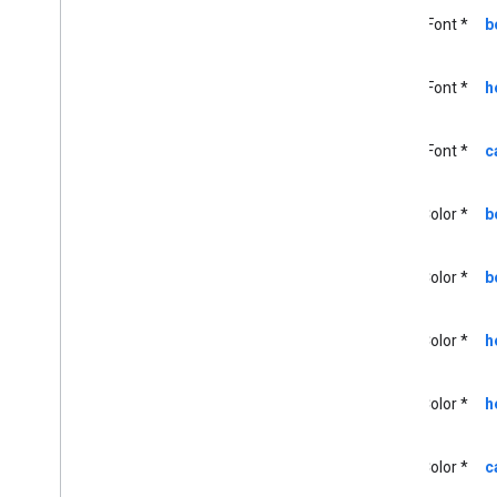
GCKMedia
Seek
Options
UIFont *
b
Status
Media
GCKMedia
Text
Track
Style
GCKMedia
Track
UIFont *
h
Perangkat
Multi-Zona GCK
Status GCKMultizona
UIFont *
c
Alamat GCKNetwork
Opsi GCKOpen
URL
UIColor *
b
GCKRemote
Media
Client
GCKRemoteMediaClient(
Dilindungi)
UIColor *
b
<GCKRemote
Media
Client
Ad
Info
Parser
Delegate>
<GCKRemote
Media
Client
UIColor *
h
Listener>
Permintaan
<GCKRequest
Delegate>
UIColor *
h
GCKSender
Application
Info
Sesi GCK
UIColor *
c
GCKSession(
Dilindungi)