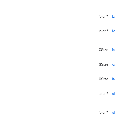
Controller
Delegate>
GCKUIMini
Media
Controls
View
Controller
UIColor *
b
<GCKUIMini
Media
Controls
View
Controller
Delegate>
GCKUIMultistate
Button
UIColor *
i
GCKUIWiedergaberate
Controller
GCKUIPlay
Pause
Toggle
Controller
GCKUIStream
Position
Controller
CGSize
b
GCKUIStyle
GCKUIStyle
Attributes
CGSize
c
GCKUIStyle
Attributes
Cast
Views
GCKUIStyle
Attributes
Connection
Controller
CGSize
h
GCKUIStyle
Attributes
Connection
Navigation
GCKUIStyle
Attributes
Connection
UIColor *
s
Toolbar
GCKUIStyle
Attributes
Device
Chooser
GCKUIStyle
Attributes
Device
UIColor *
s