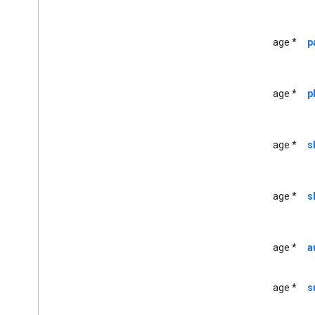
GCKMedia
Information
Builder
GCKMedia
Live
Seekable
Range
GCKMedia
Load
Options
UIImage *
p
GCKMedia
Load
Request
Data
GCKMedia
Load
Request
Data
Builder
UIImage *
p
GCKMedienmetadaten
GCK-Media
Queue
GCKMedia
Queue
Container
UIImage *
s
Metadata
GCKMedia
Queue
Container
Metadata
Builder
GCKMedia
Queue
Data
UIImage *
s
GCKMedia
Queue
Data
Builder
<GCKMedia
Queue
Delegate>
GCKMedia
Queue
Item
UIImage *
a
GCKMedia
Queue
Item
Builder
GCKMedia
Queue
Load
Options
UIImage *
s
GCKMedia
Request
Item
GCKMedia
Seek
Options