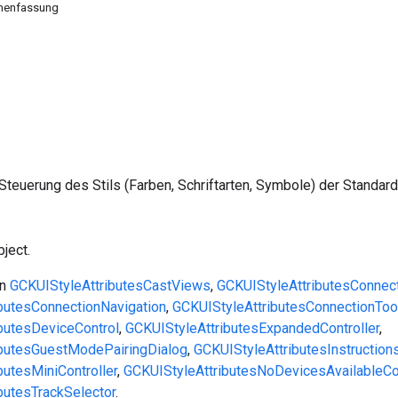
menfassung
 Steuerung des Stils (Farben, Schriftarten, Symbole) der Standa
ject.
on
GCKUIStyleAttributesCastViews
,
GCKUIStyleAttributesConnect
butesConnectionNavigation
,
GCKUIStyleAttributesConnectionToo
butesDeviceControl
,
GCKUIStyleAttributesExpandedController
,
ibutesGuestModePairingDialog
,
GCKUIStyleAttributesInstruction
butesMiniController
,
GCKUIStyleAttributesNoDevicesAvailableCon
butesTrackSelector
.