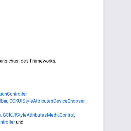
rdansichten des Frameworks.
ionController
,
lbar
,
GCKUIStyleAttributesDeviceChooser
,
s
,
GCKUIStyleAttributesMediaControl
,
troller
und