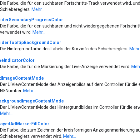
Die Farbe, die für den suchbaren Fortschritts-Track verwendet wird, u
Schiebereglers.
Mehr...
liderSecondaryProgressColor
Die Farbe, die für den suchbaren und nicht wiedergegebenen Fortschrit
verwendet wird.
Mehr...
liderTooltipBackgroundColor
Die Hintergrundfarbe des Labels der Kurzinfo des Schiebereglers.
Mehr.
iveIndicatorColor
Die Farbe, die für die Markierung der Live-Anzeige verwendet wird.
Mehr
dImageContentMode
Der UIViewContentMode des Anzeigenbilds auf dem Controller für die e
NSNumber.
Mehr...
ackgroundImageContentMode
Der UIViewContentMode des Hintergrundbildes im Controller für die erw
Mehr...
layedAdMarkerFillColor
Die Farbe, die zum Zeichnen der kreisförmigen Anzeigenmarkierung a
Schiebereglers verwendet wird.
Mehr...