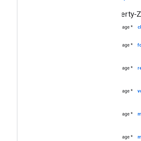
GCK-Gerät
GCK-Geräteanbieter
Property
GCKDeviceProvider(
Geschützt)
GCKDiscovery-Kriterien
UIImage *
c
Logo: GCKDiscovery
Manager
<GCKDiscovery
Manager
Listener>
UIImage *
f
GCKDynamic
Device
GCK-Fehler
GCKGeneric
UIImage *
r
<GCKGeneric
Channel
Delegate>
GCKHLSSegment
GCKHLSVideosegment
UIImage *
v
GCK-Bild
GCKJSON-Dienstprogramme
GCKLaunch-Optionen
UIImage *
m
GCKLogger
<GCKLogger
Delegate>
GCKLogger-Filter
UIImage *
m
GCKMedieninformationen