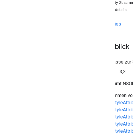
API-Referenz
Property-Zusam
Übersicht
Objektdetails
Deprecated-Liste
GCKAd
Break
Clip
Info
Properties
GCKAd
Break
Clip
Info
Builder
GCKAd
Break
Clip
Vast
Ads
Anfrage
GCKAd
Break
Info (Informationen)
Überblick
GCKAd
Break
Info
Builder
GCKAd
Break
Status-Status
Eine Klasse zur
GCKAnwendungsmetadaten
Seit
3,3
GCKCast-Kanal
GCKCast
Kontext
Übernimmt NSOb
GCKCastContext(
Benutzeroberfläche)
Übernommen v
<GCKCast
Device
Status
Listener>
GCKUIStyleAttri
GCKCast
Options
GCKUIStyleAttri
GCKCast
Sitzung
GCKUIStyleAttr
GCK
GCKUIStyleAttri
GCKAnmeldedaten
GCKUIStyleAttri