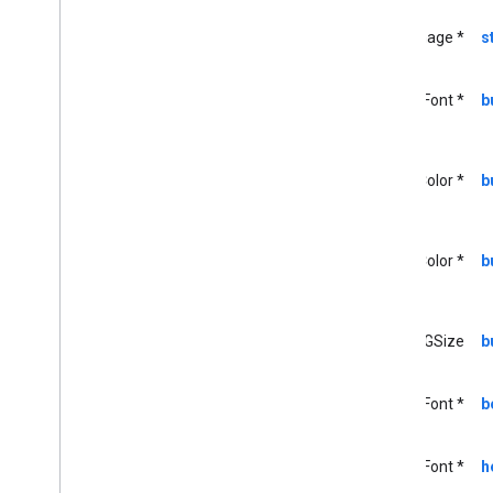
GCK-Mediastatus
UIImage *
s
GCKMedia
Text
Track
Style
GCK-Media
Track
UIFont *
b
GCKMultizone-Gerät
Status „GCKMultizone“
GCKNetwork
Address
GCKOpen
URLOptions
UIColor *
b
GCKRemote
Media
Client
GCKRemoteMediaClient(
Geschützt)
UIColor *
b
<GCKRemote
Media
Client
Ad
Info
Parser
Delegate>
<GCKRemote
Media
Client
Listener>
CGSize
b
GCK-Anfrage
<GCKRequest
Delegate>
UIFont *
b
GCKSender
Application
Info
GCK-Sitzung
UIFont *
h
GCKSession(
Geschützt)