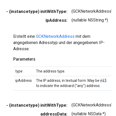
- (instancetype) initWithType:
(GCKNetworkAddressTy
ipAddress:
(nullable NSString *)
Erstellt eine
GCKNetworkAddress
mit dem
angegebenen Adresstyp und der angegebenen IP-
Adresse.
Parameters
type
The address type.
nil
ipAddress
The IP address, in textual form. May be
to indicate the wildcard ("any") address.
- (instancetype) initWithType:
(GCKNetworkAddressTy
addressData:
(nullable NSData *)