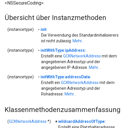
<NSSecureCoding>.
Übersicht über Instanzmethoden
(instancetype)
-
init
Die Verwendung des Standardinitialisierers
ist nicht zulässig.
Mehr...
(instancetype)
-
initWithType:ipAddress:
Erstellt eine
GCKNetworkAddress
mit dem
angegebenen Adresstyp und der
angegebenen IP-Adresse.
Mehr...
(instancetype)
-
initWithType:addressData:
Erstellt ein
GCKNetworkAddress
mit dem
angegebenen Adresstyp und der
Rohadresse.
Mehr...
Klassenmethodenzusammenfassung
(
GCKNetworkAddress
*)
+
wildcardAddressOfType:
Erstellt eine Platzhalteradresse