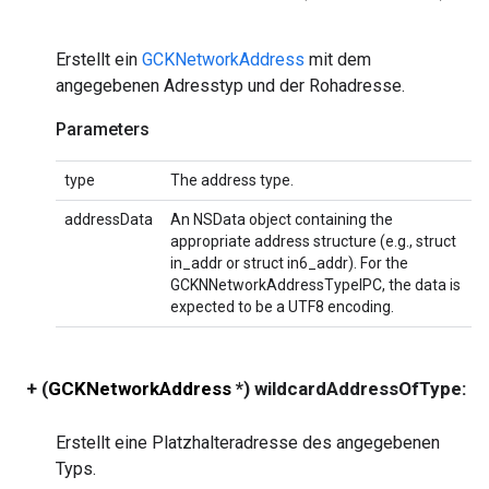
Erstellt ein
GCKNetworkAddress
mit dem
angegebenen Adresstyp und der Rohadresse.
Parameters
type
The address type.
addressData
An NSData object containing the
appropriate address structure (e.g., struct
in_addr or struct in6_addr). For the
GCKNNetworkAddressTypeIPC, the data is
expected to be a UTF8 encoding.
+ (
GCKNetworkAddress
*) wildcardAddressOfType:
Erstellt eine Platzhalteradresse des angegebenen
Typs.