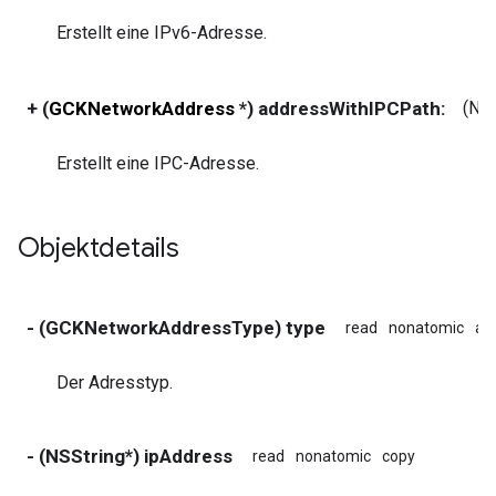
Erstellt eine IPv6-Adresse.
+ (
GCKNetworkAddress
*) addressWithIPCPath:
(NSS
Erstellt eine IPC-Adresse.
Objektdetails
- (GCKNetworkAddressType) type
read
nonatomic
as
Der Adresstyp.
- (NSString*) ipAddress
read
nonatomic
copy