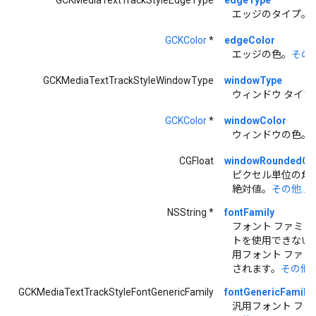
GCKMediaTextTrackStyleEdgeType
edgeType
エッジのタイプ。
GCKColor
*
edgeColor
エッジの色。
その他.
GCKMediaTextTrackStyleWindowType
windowType
ウィンドウ タイプ
GCKColor
*
windowColor
ウィンドウの色。
CGFloat
windowRoundedCor
ピクセル単位の角
絶対値。
その他...
NSString *
fontFamily
フォント ファミリ
トを使用できない
用フォント ファミ
されます。
その他..
GCKMediaTextTrackStyleFontGenericFamily
fontGenericFamily
汎用フォント ファ