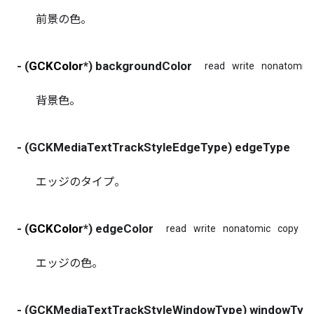
前景の色。
- (
GCKColor
*) backgroundColor
read
write
nonatomic
背景色。
- (GCKMediaTextTrackStyleEdgeType) edgeType
re
エッジのタイプ。
- (
GCKColor
*) edgeColor
read
write
nonatomic
copy
エッジの色。
- (GCKMediaTextTrackStyleWindowType) windowTyp