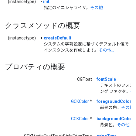
(instancetype)
-
init
指定のイニシャライザ。
その他...
クラスメソッドの概要
(instancetype)
+
createDefault
システムの字幕設定に基づくデフォルト値で
インスタンスを作成します。
その他...
プロパティの概要
CGFloat
fontScale
テキストのフォント
ング ファクタ。
その
GCKColor
*
foregroundColor
前景の色。
その他..
GCKColor
*
backgroundColor
背景色。
その他...