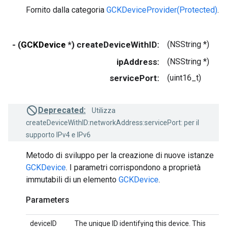
Fornito dalla categoria
GCKDeviceProvider(Protected)
.
- (
GCKDevice
*) createDeviceWithID:
(NSString *)
de
ipAddress:
(NSString *)
i
servicePort:
(uint16_t)
se
Deprecated:
Utilizza
createDeviceWithID:networkAddress:servicePort: per il
supporto IPv4 e IPv6
Metodo di sviluppo per la creazione di nuove istanze
GCKDevice
. I parametri corrispondono a proprietà
immutabili di un elemento
GCKDevice
.
Parameters
deviceID
The unique ID identifying this device. This