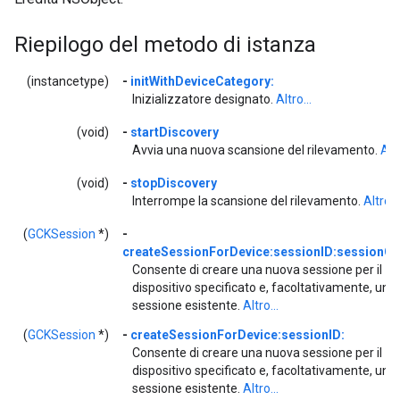
Riepilogo del metodo di istanza
(instancetype)
-
initWithDeviceCategory:
Inizializzatore designato.
Altro...
(void)
-
startDiscovery
Avvia una nuova scansione del rilevamento.
Altr
(void)
-
stopDiscovery
Interrompe la scansione del rilevamento.
Altro...
(
GCKSession
*)
-
createSessionForDevice:sessionID:sessionOp
Consente di creare una nuova sessione per il
dispositivo specificato e, facoltativamente, un I
sessione esistente.
Altro...
(
GCKSession
*)
-
createSessionForDevice:sessionID:
Consente di creare una nuova sessione per il
dispositivo specificato e, facoltativamente, un I
sessione esistente.
Altro...