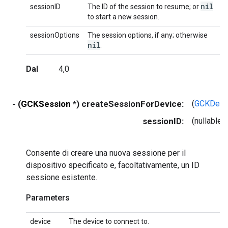
nil
sessionID
The ID of the session to resume; or
to start a new session.
sessionOptions
The session options, if any; otherwise
nil
.
Dal
4,0
- (
GCKSession
*) createSessionForDevice:
(
GCKDevi
sessionID:
(nullable 
Consente di creare una nuova sessione per il
dispositivo specificato e, facoltativamente, un ID
sessione esistente.
Parameters
device
The device to connect to.