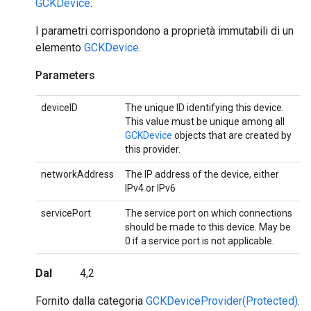
GCKDevice
.
I parametri corrispondono a proprietà immutabili di un
elemento
GCKDevice
.
Parameters
deviceID
The unique ID identifying this device.
This value must be unique among all
GCKDevice
objects that are created by
this provider.
networkAddress
The IP address of the device, either
IPv4 or IPv6
servicePort
The service port on which connections
should be made to this device. May be
0 if a service port is not applicable.
Dal
4,2
Fornito dalla categoria
GCKDeviceProvider(Protected)
.