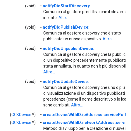
(void)
-
notifyDidStartDiscovery
Comunica al gestore predittivo che il rilevament
iniziato.
Altro...
(void)
-
notifyDidPublishDevice:
Comunica al gestore discovery che è stato
pubblicato un nuovo dispositivo.
Altro...
(void)
-
notifyDidUnpublishDevice:
Comunica al gestore discovery che la pubblicaz
di un dispositivo precedentemente pubblicato è
stata annullata, in quanto non è più disponibile.
Altro...
(void)
-
notifyDidUpdateDevice:
Comunica al gestore discovery che uno o più att
di visualizzazione di un dispositivo pubblicati in
precedenza (come il nome descrittivo o le icone
sono cambiati.
Altro...
(
GCKDevice
*)
-
createDeviceWithID:ipAddress:servicePort:
(
GCKDevice
*)
-
createDeviceWithID:networkAddress:service
Metodo di sviluppo per la creazione di nuove is