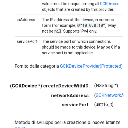
value must be unique among all
GCKDevice
objects that are created by this provider.
ipAddress
The IP address of the device, in numeric
@"10
.
0
.
0
.
10"
form (for example,
). May
nil
not be
. Supports IPv4 only.
servicePort
The service port on which connections
should be made to this device. May be 0 if a
service port is not applicable.
Fornito dalla categoria
GCKDeviceProvider(Protected)
.
- (
GCKDevice
*) createDeviceWithID:
(NSString *)
networkAddress:
(
GCKNetworkAd
servicePort:
(uint16_t)
Metodo di sviluppo per la creazione di nuove istanze