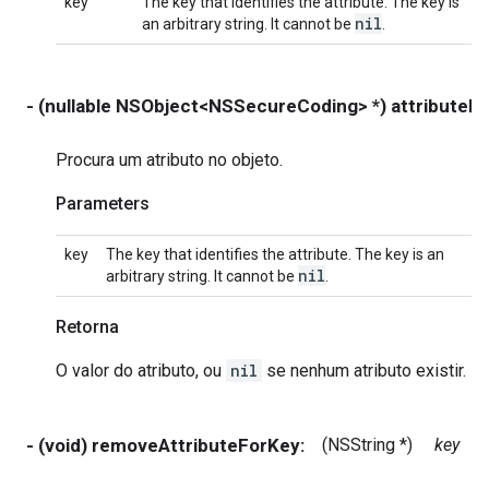
key
The key that identifies the attribute. The key is
nil
an arbitrary string. It cannot be
.
- (nullable NSObject<NSSecureCoding> *) attributeF
Procura um atributo no objeto.
Parameters
key
The key that identifies the attribute. The key is an
nil
arbitrary string. It cannot be
.
Retorna
O valor do atributo, ou
nil
se nenhum atributo existir.
- (void) removeAttributeForKey:
(NSString *)
key