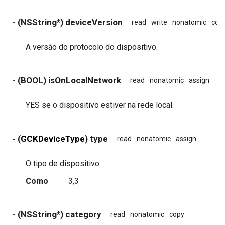
- (NSString*) deviceVersion
read
write
nonatomic
cop
A versão do protocolo do dispositivo.
- (BOOL) isOnLocalNetwork
read
nonatomic
assign
YES se o dispositivo estiver na rede local.
- (
GCKDeviceType
) type
read
nonatomic
assign
O tipo de dispositivo.
Como
3,3
- (NSString*) category
read
nonatomic
copy