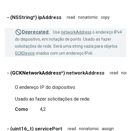
- (NSString*) ipAddress
read
nonatomic
copy
Deprecated:
Use
networkAddress
o endereço IPv4
do dispositivo, em notação de ponto. Usado ao fazer
solicitações de rede. Será uma string vazia para objetos
GCKDevice
criados com um endereço IPv6.
- (
GCKNetworkAddress
*) networkAddress
read
nona
O endereço IP do dispositivo.
Usado ao fazer solicitações de rede.
Como
4,2
- (uint16_t) servicePort
read
nonatomic
assign