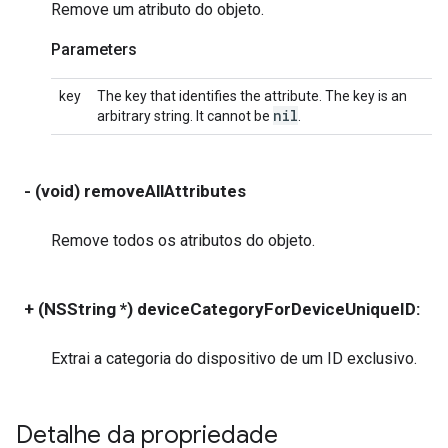
Remove um atributo do objeto.
Parameters
key
The key that identifies the attribute. The key is an
nil
arbitrary string. It cannot be
.
- (void) removeAllAttributes
Remove todos os atributos do objeto.
+ (NSString *) deviceCategoryForDeviceUniqueID:
(
Extrai a categoria do dispositivo de um ID exclusivo.
Detalhe da propriedade