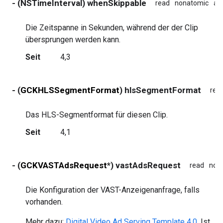
- (NSTimeInterval) whenSkippable
read
nonatomic
as
Die Zeitspanne in Sekunden, während der der Clip
übersprungen werden kann.
Seit
4,3
- (
GCKHLSSegmentFormat
) hlsSegmentFormat
rea
Das HLS-Segmentformat für diesen Clip.
Seit
4,1
- (
GCKVASTAdsRequest
*) vastAdsRequest
read
non
Die Konfiguration der VAST-Anzeigenanfrage, falls
vorhanden.
Mehr dazu:
Digital Video Ad Serving Template 4.0
. Ist