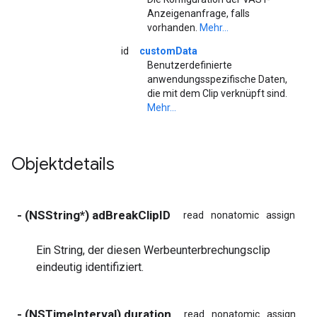
Anzeigenanfrage, falls
vorhanden.
Mehr...
id
customData
Benutzerdefinierte
anwendungsspezifische Daten,
die mit dem Clip verknüpft sind.
Mehr...
Objektdetails
- (NSString*) adBreakClipID
read
nonatomic
assign
Ein String, der diesen Werbeunterbrechungsclip
eindeutig identifiziert.
- (NSTimeInterval) duration
read
nonatomic
assign