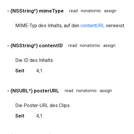
- (NSString*) mimeType
read
nonatomic
assign
MIME-Typ des Inhalts, auf den
contentURL
verweist.
- (NSString*) contentID
read
nonatomic
assign
Die ID des Inhalts.
Seit
4,1
- (NSURL*) posterURL
read
nonatomic
assign
Die Poster-URL des Clips.
Seit
4,1