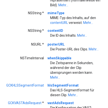
repräsentiert (normalerweise ein
Bild).
Mehr...
NSString *
mimeType
MIME-Typ des Inhalts, auf den
contentURL
verweist.
Mehr...
NSString *
contentID
Die ID des Inhalts.
Mehr...
NSURL *
posterURL
Die Poster-URL des Clips.
Mehr...
NSTimeInterval
whenSkippable
Die Zeitspanne in Sekunden,
während der der Clip
übersprungen werden kann.
Mehr...
GCKHLSSegmentFormat
hlsSegmentFormat
Das HLS-Segmentformat für
diesen Clip.
Mehr...
GCKVASTAdsRequest
*
vastAdsRequest
Die Konfiguration der VAST-