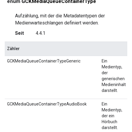
enum
GCKMediaQueueContainerType
Aufzählung, mit der die Metadatentypen der
Medienwarteschlangen definiert werden.
Seit
4.4.1
Zähler
GCKMediaQueueContainerTypeGeneric
Ein
Medientyp,
der
generischen
Medieninhalt
darstellt.
GCKMediaQueueContainerTypeAudioBook
Ein
Medientyp,
der ein
Hörbuch
darstellt.