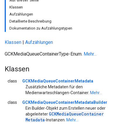
Auf dieser Seite
Klassen
Aufzählungen
Detaillierte Beschreibung
Dokumentation zu Aufzählungstypen
Klassen
|
Aufzählungen
GCKMediaQueueContainerType-Enum.
Mehr...
Klassen
class
GCKMediaQueueContainerMetadata
Zusätzliche Metadaten für den
Medienwarteschlangen-Container.
Mehr...
class
GCKMediaQueueContainerMetadataBuilder
Ein Builder-Objekt zum Erstellen neuer oder
GCKMedia
Queue
Container
abgeleiteter
Metadata
-Instanzen.
Mehr...