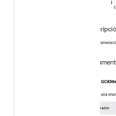
}
Archivo GCKMedia
Request
Item
.
h
E
Archivo GCKMedia
Status
.
h
Archivo GCKMedia
Track
.
h
Archivo GCKSender
Application
Info
.
h
Archivo GCKSession+Protected
.
h
Descripció
Archivo GCKUIDevice
Volume
Controller
.
h
Es la enumerac
Archivo GCKUIImage
Hints
.
h
Archivo GCKUIMedia
Button
Bar
Protocol
.
h
Archivo GCKUIMedia
Controller
.
h
Documenta
Archivo GCKUIMini
Media
Controls
View
Controller
.
h
Archivo GCKUIPlay
Pause
Toggle
enum
GCKMe
Controller
.
h
API de Web Sender
Es una enu
API de receptor
API de Web Receiver
Enumerador
API de Android TV Receiver