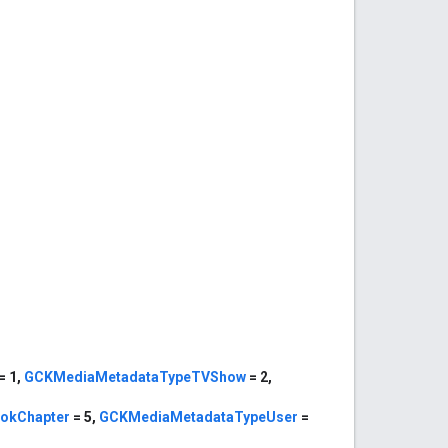
= 1,
GCKMediaMetadataTypeTVShow
= 2,
okChapter
= 5,
GCKMediaMetadataTypeUser
=