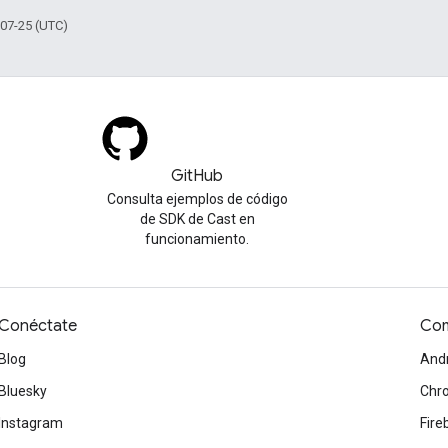
-07-25 (UTC)
GitHub
Consulta ejemplos de código
de SDK de Cast en
funcionamiento.
Conéctate
Com
Blog
And
Bluesky
Chr
Instagram
Fire