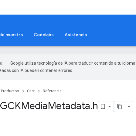
 de muestra
Codelabs
Asistencia
Google utiliza tecnología de IA para traducir contenido a tu idioma
izadas con IA pueden contener errores.
Productos
Cast
Referencia
o GCKMedia
Metadata
.
h