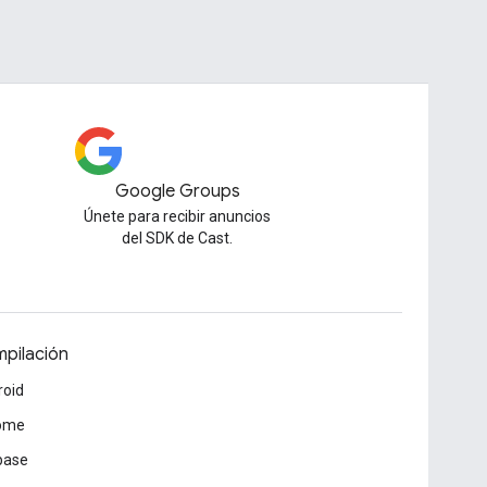
Google Groups
Únete para recibir anuncios
del SDK de Cast.
pilación
roid
ome
base