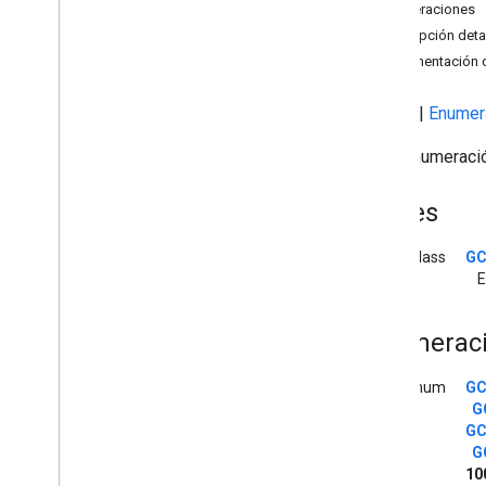
Enumeraciones
Descripción general
Descripción deta
Referencia de la API
Documentación d
Archivos
Clases
|
Enumer
Archivo GCKCast
Context
.
h
Archivo GCKCommon
.
h
Es la enumerac
Archivo GCKDevice
.
h
Archivo GCKError
.
h
Clases
Archivo GCKHLSSegment
Format
.
h
Archivo GCKHLSVideo
Segment
class
GC
Format
.
h
E
Archivo GCKLogger
Common
.
h
Archivo GCKMedia
Common
.
h
Enumerac
Archivo GCKMedia
Information
.
h
Archivo GCKMedia
Metadata
.
h
enum
GC
Archivo GCKMedia
Queue
Container
G
Metadata
.
h
GC
Archivo GCKMedia
Queue
Data
.
h
G
Archivo GCKMedia
Queue
Item
.
h
10