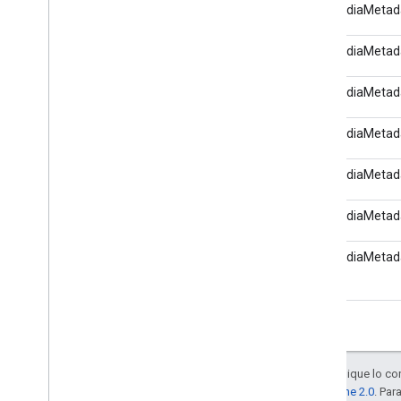
GCKMediaMetad
GCKMediaMetad
GCKMediaMetad
GCKMediaMetad
GCKMediaMetad
GCKMediaMetad
GCKMediaMetad
Salvo que se indique lo con
la
licencia Apache 2.0
. Par