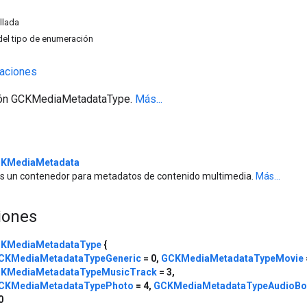
llada
el tipo de enumeración
aciones
ión GCKMediaMetadataType.
Más...
KMediaMetadata
s un contenedor para metadatos de contenido multimedia.
Más...
iones
KMediaMetadataType
{
CKMediaMetadataTypeGeneric
= 0,
GCKMediaMetadataTypeMovie
KMediaMetadataTypeMusicTrack
= 3,
CKMediaMetadataTypePhoto
= 4,
GCKMediaMetadataTypeAudioBo
0