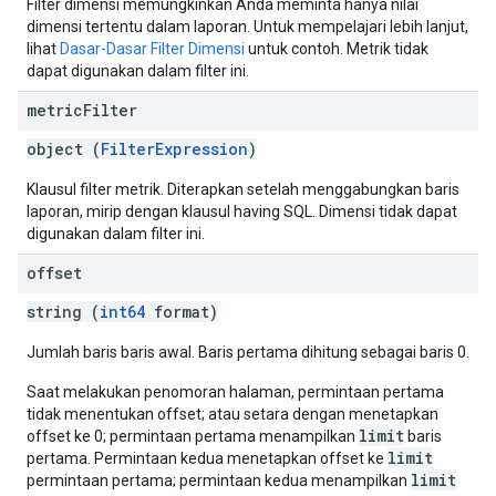
Filter dimensi memungkinkan Anda meminta hanya nilai
dimensi tertentu dalam laporan. Untuk mempelajari lebih lanjut,
lihat
Dasar-Dasar Filter Dimensi
untuk contoh. Metrik tidak
dapat digunakan dalam filter ini.
metric
Filter
object (
FilterExpression
)
Klausul filter metrik. Diterapkan setelah menggabungkan baris
laporan, mirip dengan klausul having SQL. Dimensi tidak dapat
digunakan dalam filter ini.
offset
string (
int64
format)
Jumlah baris baris awal. Baris pertama dihitung sebagai baris 0.
Saat melakukan penomoran halaman, permintaan pertama
tidak menentukan offset; atau setara dengan menetapkan
limit
offset ke 0; permintaan pertama menampilkan
baris
limit
pertama. Permintaan kedua menetapkan offset ke
limit
permintaan pertama; permintaan kedua menampilkan