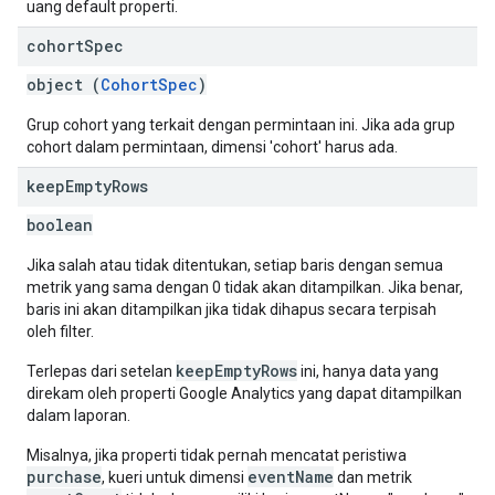
uang default properti.
cohort
Spec
object (
CohortSpec
)
Grup cohort yang terkait dengan permintaan ini. Jika ada grup
cohort dalam permintaan, dimensi 'cohort' harus ada.
keep
Empty
Rows
boolean
Jika salah atau tidak ditentukan, setiap baris dengan semua
metrik yang sama dengan 0 tidak akan ditampilkan. Jika benar,
baris ini akan ditampilkan jika tidak dihapus secara terpisah
oleh filter.
keepEmptyRows
Terlepas dari setelan
ini, hanya data yang
direkam oleh properti Google Analytics yang dapat ditampilkan
dalam laporan.
Misalnya, jika properti tidak pernah mencatat peristiwa
purchase
eventName
, kueri untuk dimensi
dan metrik