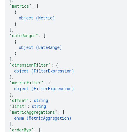
]
,
"metrics"
: 
[
{
object (
Metric
)
}
]
,
"dateRanges"
: 
[
{
object (
DateRange
)
}
]
,
"dimensionFilter"
: 
{
object (
FilterExpression
)
}
,
"metricFilter"
: 
{
object (
FilterExpression
)
}
,
"offset"
: 
string
,
"limit"
: 
string
,
"metricAggregations"
: 
[
enum (
MetricAggregation
)
]
,
"orderBys"
: 
[