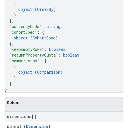
{
object (
OrderBy
)
}
]
,
"currencyCode"
: 
string
,
"cohortSpec"
: 
{
object (
CohortSpec
)
}
,
"keepEmptyRows"
: 
boolean
,
"returnPropertyQuota"
: 
boolean
,
"comparisons"
: 
[
{
object (
Comparison
)
}
]
}
Kolom
dimensions[]
object (
Dimension
)