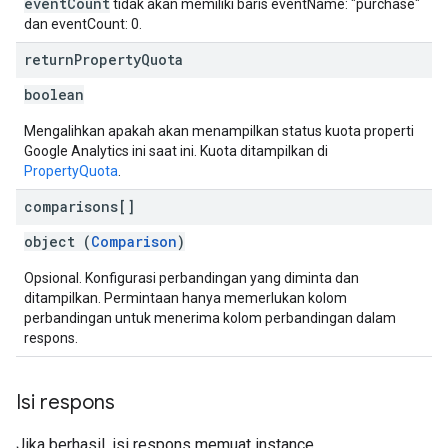
eventCount
tidak akan memiliki baris eventName: "purchase"
dan eventCount: 0.
return
Property
Quota
boolean
Mengalihkan apakah akan menampilkan status kuota properti
Google Analytics ini saat ini. Kuota ditampilkan di
PropertyQuota
.
comparisons[]
object (
Comparison
)
Opsional. Konfigurasi perbandingan yang diminta dan
ditampilkan. Permintaan hanya memerlukan kolom
perbandingan untuk menerima kolom perbandingan dalam
respons.
Isi respons
Jika berhasil, isi respons memuat instance