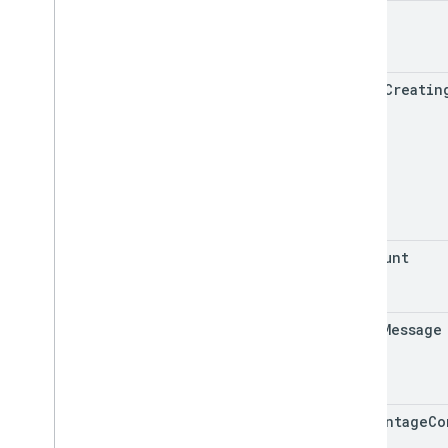
state
begin
Creatin
row
Count
error
Message
percentage
Co