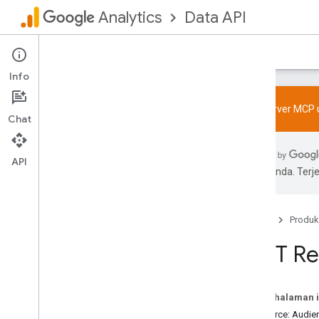
Data API
Analytics
Beranda
Panduan
Referensi
Dukungan
Info
Coba server MCP u
Chat
Admin API
API
Ringkasan
pilihan Anda. Te
Batas dan kuota
Log perubahan
Skema laporan Akses Data
Beranda
Produk
v1beta
REST Re
v1alpha
Data API
Pada halaman i
Ringkasan
Resource: Audie
Dimensi & Metrik