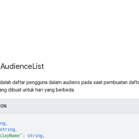
 Audience
List
adalah daftar pengguna dalam audiens pada saat pembuatan dafta
ang dibuat untuk hari yang berbeda.
SON
ing
,
string
,
playName"
: 
string
,