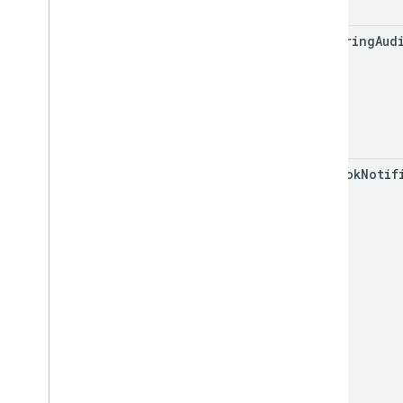
recurring
Aud
webhook
Notif