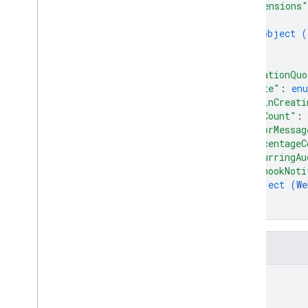
"dimensions"
{
User Deletion API
object (
Batas dan Kuota
}
Ringkasan Resource
]
,
"creationQuo
User Deletion API
"state"
: 
en
Parameter Kueri Standar
"beginCreati
Respons Error
"rowCount"
: 
Log perubahan
"errorMessag
"percentageC
"recurringAu
"webhookNoti
object (
We
}
}
Kolom
name