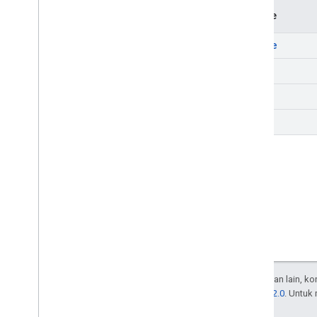
Metode
create
get
list
query
Kecuali dinyatakan lain, k
Lisensi Apache 2.0
. Untuk
afiliasinya.