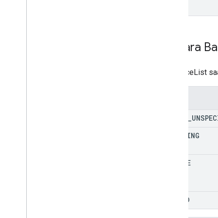
Negara Ba
AudienceList saa
Enum
STATE
_
UNSPEC
CREATING
ACTIVE
FAILED