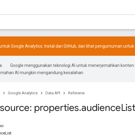
ntuk Google Analytics. Instal dari
GitHub
, dan lihat
pengumuman
untuk 
Google menggunakan teknologi AI untuk menerjemahkan konten
rjemahan AI mungkin mengandung kesalahan.
Google Analytics
Data API
Referensi
source: properties
.
audience
Lis
ni
nceList