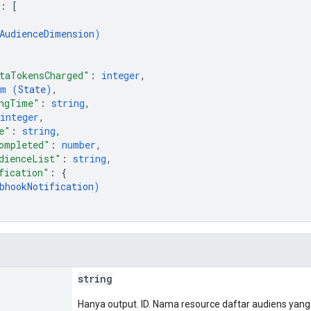
: 
[
AudienceDimension
)
taTokensCharged"
: 
integer
,
um (
State
)
,
ngTime"
: 
string
,
integer
,
e"
: 
string
,
ompleted"
: 
number
,
dienceList"
: 
string
,
fication"
: 
{
bhookNotification
)
string
Hanya output. ID. Nama resource daftar audiens ya