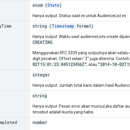
enum (
State
)
Hanya output. Status saat ini untuk AudienceList ini.
g
Time
string (
Timestamp
format)
Hanya output. Waktu saat audienceLists.create dipan
CREATING
.
Menggunakan RFC 3339 yang outputnya akan selalu di
digit pecahan. Offset selain "Z" juga diterima. Contoh
02T15:01:23.045123456Z"
"2014-10-02T1
, atau
integer
Hanya output. Jumlah total baris dalam hasil Audienc
string
Hanya output. Pesan error akan muncul jika daftar 
tersebut adalah kuota yang habis.
mpleted
number