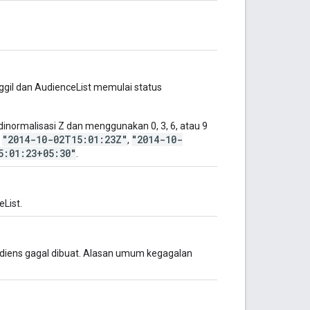
ggil dan AudienceList memulai status
normalisasi Z dan menggunakan 0, 3, 6, atau 9
"2014-10-02T15:01:23Z"
"2014-10-
:
,
5:01:23+05:30"
.
eList.
audiens gagal dibuat. Alasan umum kegagalan