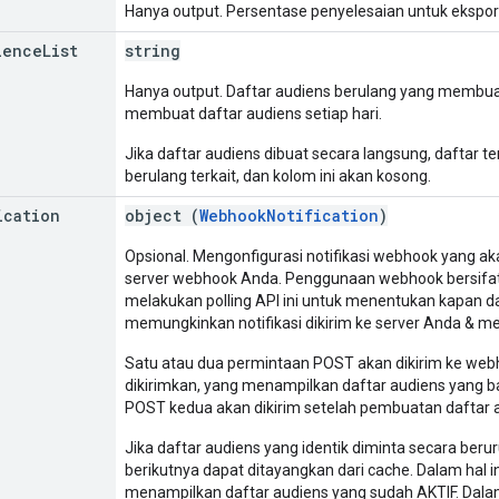
Hanya output. Persentase penyelesaian untuk ekspor a
ience
List
string
Hanya output. Daftar audiens berulang yang membuat 
membuat daftar audiens setiap hari.
Jika daftar audiens dibuat secara langsung, daftar te
berulang terkait, dan kolom ini akan kosong.
ication
object (
WebhookNotification
)
Opsional. Mengonfigurasi notifikasi webhook yang aka
server webhook Anda. Penggunaan webhook bersifat o
melakukan polling API ini untuk menentukan kapan d
memungkinkan notifikasi dikirim ke server Anda & m
Satu atau dua permintaan POST akan dikirim ke we
dikirimkan, yang menampilkan daftar audiens yang 
POST kedua akan dikirim setelah pembuatan daftar a
Jika daftar audiens yang identik diminta secara beru
berikutnya dapat ditayangkan dari cache. Dalam hal 
menampilkan daftar audiens yang sudah AKTIF. Dalam