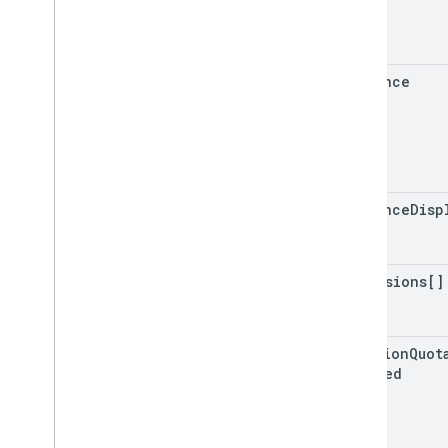
audience
audience
Disp
dimensions[]
creation
Quot
Charged