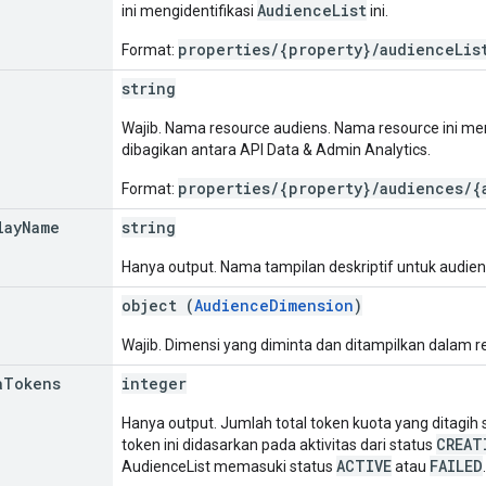
AudienceList
ini mengidentifikasi
ini.
properties/{property}/audienceLis
Format:
string
Wajib. Nama resource audiens. Nama resource ini me
dibagikan antara API Data & Admin Analytics.
properties/{property}/audiences/{
Format:
lay
Name
string
Hanya output. Nama tampilan deskriptif untuk audiens 
object (
AudienceDimension
)
Wajib. Dimensi yang diminta dan ditampilkan dalam r
a
Tokens
integer
Hanya output. Jumlah total token kuota yang ditagi
CREAT
token ini didasarkan pada aktivitas dari status
ACTIVE
FAILED
AudienceList memasuki status
atau
.