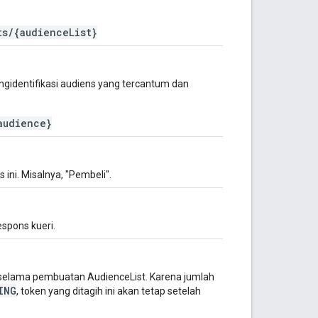
ts/{audienceList}
ngidentifikasi audiens yang tercantum dan
audience}
ini. Misalnya, "Pembeli".
espons kueri.
h selama pembuatan AudienceList. Karena jumlah
ING
, token yang ditagih ini akan tetap setelah