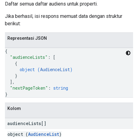
Daftar semua daftar audiens untuk properti.
Jika berhasil, isi respons memuat data dengan struktur
berikut:
Representasi JSON
{
"audienceLists"
: 
[
{
object (
AudienceList
)
}
]
,
"nextPageToken"
: 
string
}
Kolom
audience
Lists[]
object (
AudienceList
)